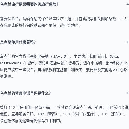
+
乌克兰旅行是否需要购买旅行保险？
需要保险单。请确保您的保单涵盖医疗后送，并包含战争相关附加条款——大
多数现成的旅行保险默认都不承保主动冲突地区。
+
烏克蘭使用什麼貨幣？
乌克兰的官方货币是格里夫纳（UAH，₴）。主要信用卡和借记卡（Visa、
Mastercard）在城市、餐馆和酒店中被广泛接受，但在小城镇、集市和农村地
区仍应携带一些现金。自动取款机在基辅、利沃夫、敖德萨及其他地区中心都
很常见。
+
乌克兰的紧急电话号码是什么？
拨打 112 可使用统一紧急号码——接线员会说乌克兰语、英语，且通常也会说
俄语。直接服务号码：102（警察）、103（救护车/医疗）、101（消防）。
请在抵达前将这些号码保存到手机中。