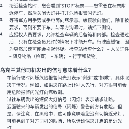
接近检查站时，您会看到“STOP”标志——您需要在标志附
近停车，然后关闭大灯并打开危险报警闪光灯。
等待军方用手势或手电筒向您示意。缓慢驶向他们，除非被
要求，否则不要下车。与军方沟通时，请摇下侧窗。
应授权人员要求，允许检查车辆的后备箱和内部。检查通过
后，只有在检查员允许的情况下才能开车。行驶应缓慢，因
为突然加速可能会引起怀疑。检查站检查什么？ – 人员证件
– 随身物品（检查） – 车辆； – 行李和货物。
乌克兰其他司机发出的信号意味着什么？
车辆行驶时闪烁危险报警闪光灯表示“谢谢”或“抱歉”，具体取
决于情况。例如，如果您在路上让别人先行，对方很可能会
用危险报警闪光灯向您致谢。
过往车辆发出的短促大灯信号（闪烁）表示请求让路。
迎面驶来的车辆发出的信号（闪烁）警告前方有危险。但
是，请注意，在黑暗中，这可能意味着您没有切换近光灯，
可能晃到了对方司机的眼睛，所以请确保您开启的是近光
灯。