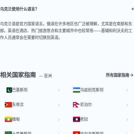
+
乌克兰使用什么语言？
乌克兰语是官方国家语言。俄语在许多地区也广泛被理解，尤其是在南部和东
部。英语在酒店、热门旅游景点和主要城市中也较常用——基辅和利沃夫的工
作人员通常会在需要时切换到英语。
相关国家指南
所有国家指南
— 亚洲
巴基斯坦
乌兹别克斯坦
东帝汶
尼泊尔
缅甸
老挝
土库曼斯坦
吉尔吉斯斯坦