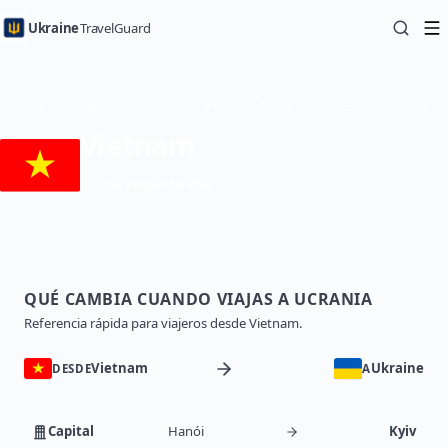
Ukraine
TravelGuard
Inicio
Guías de país
Viajar a Ucrania desde Vietnam — Guía de viaje
Vietnam
Se requiere visa
QUÉ CAMBIA CUANDO VIAJAS A UCRANIA
Referencia rápida para viajeros desde Vietnam.
Vietnam
Ukraine
DESDE
A
Capital
Hanói
Kyiv