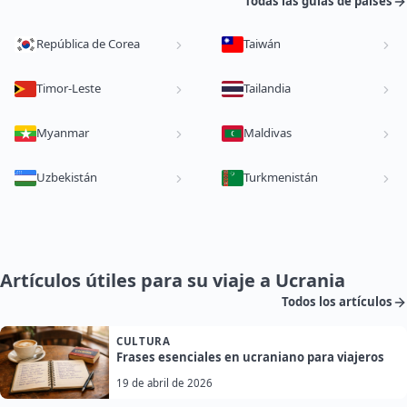
Todas las guías de países
República de Corea
Taiwán
Timor-Leste
Tailandia
Myanmar
Maldivas
Uzbekistán
Turkmenistán
Artículos útiles para su viaje a Ucrania
Todos los artículos
CULTURA
Frases esenciales en ucraniano para viajeros
19 de abril de 2026