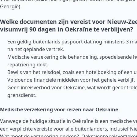
Georgië
).
Welke documenten zijn vereist voor Nieuw-Ze
visumvrij 90 dagen in Oekraïne te verblijven?
Een geldig buitenlands paspoort dat nog minstens 3 ma
na het geplande vertrek.
Medische verzekering die behandeling, spoedeisende h
repatriëring dekt.
Bewijs van het reisdoel, zoals een hotelboeking of een u
Voldoende financiële middelen voor het gehele verblijf.
Geen inreisverbod voor Oekraïne, wat wordt gecontrol
grensdienst.
Medische verzekering voor reizen naar Oekraïne
Vanwege de huidige situatie in Oekraïne is een medische v
een verplichte vereiste voor alle buitenlanders, inclusief N
Wat moet de verzekering dekken?.
Oekraïense reisverzeke