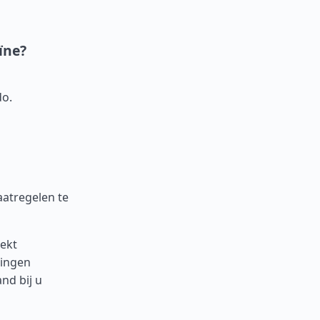
ïne?
do.
aatregelen te
oekt
wingen
nd bij u