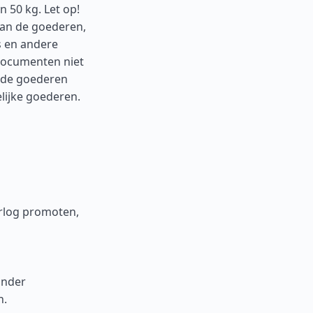
 50 kg. Let op!
van de goederen,
 en andere
documenten niet
 de goederen
elijke goederen.
orlog promoten,
onder
n.