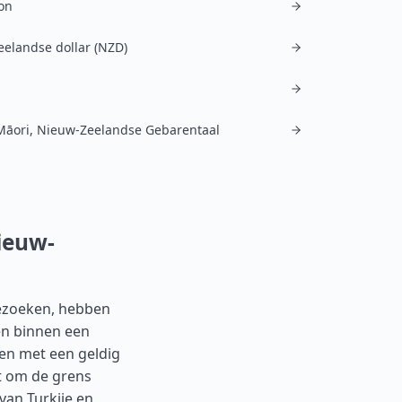
on
elandse dollar (NZD)
Māori, Nieuw-Zeelandse Gebarentaal
ieuw-
bezoeken, hebben
gen binnen een
en met een geldig
ht om de grens
 van
Turkije
en