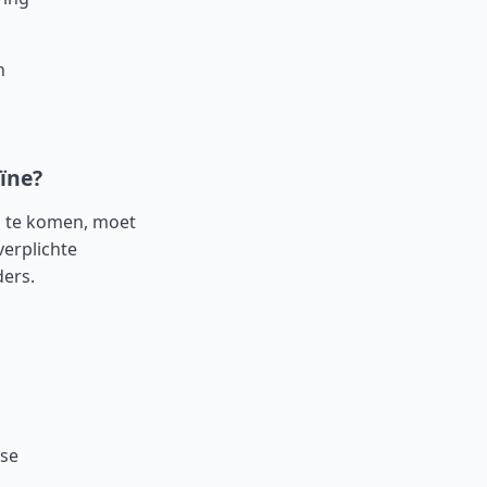
n
aïne?
n te komen, moet
verplichte
ders.
nse