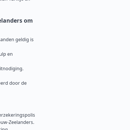
elanders om
anden geldig is
ulp en
itnodiging.
eerd door de
erzekeringspolis
ieuw-Zeelanders.
ring