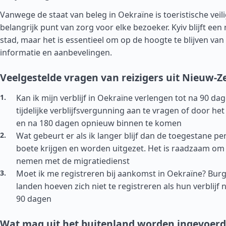
Vanwege de staat van beleg in Oekraïne is toeristische veil
belangrijk punt van zorg voor elke bezoeker. Kyiv blijft een r
stad, maar het is essentieel om op de hoogte te blijven van
informatie en aanbevelingen.
Veelgestelde vragen van reizigers uit Nieuw-Z
Kan ik mijn verblijf in Oekraïne verlengen tot na 90 da
tijdelijke verblijfsvergunning aan te vragen of door het
en na 180 dagen opnieuw binnen te komen
Wat gebeurt er als ik langer blijf dan de toegestane p
boete krijgen en worden uitgezet. Het is raadzaam om 
nemen met de migratiedienst
Moet ik me registreren bij aankomst in Oekraïne? Burg
landen hoeven zich niet te registreren als hun verblijf n
90 dagen
Wat mag uit het buitenland worden ingevoerd