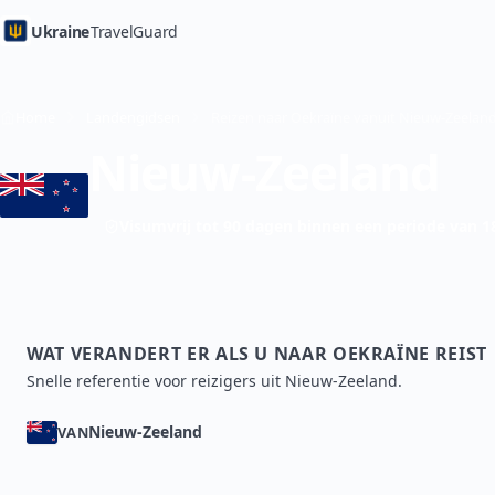
Ukraine
TravelGuard
Home
Landengidsen
Nieuw-Zeeland
Visumvrij tot 90 dagen binnen een periode van 
WAT VERANDERT ER ALS U NAAR OEKRAÏNE REIST
Snelle referentie voor reizigers uit Nieuw-Zeeland.
Nieuw-Zeeland
VAN