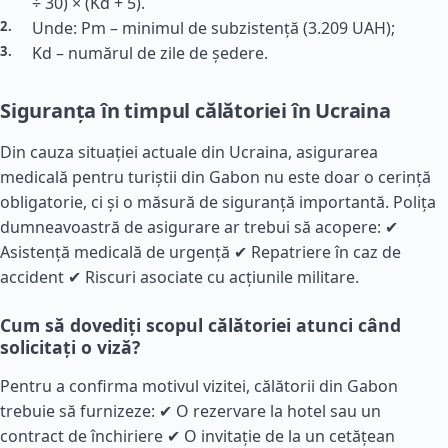
÷ 30) × (Kd + 5).
Unde: Pm – minimul de subzistență (3.209 UAH);
Kd – numărul de zile de ședere.
Siguranța în timpul călătoriei în Ucraina
Din cauza situației actuale din Ucraina, asigurarea
medicală pentru turiștii din Gabon nu este doar o cerință
obligatorie, ci și o măsură de siguranță importantă. Polița
dumneavoastră de asigurare ar trebui să acopere: ✔
Asistență medicală de urgență ✔ Repatriere în caz de
accident ✔ Riscuri asociate cu acțiunile militare.
Cum să dovediți scopul călătoriei atunci când
solicitați o viză?
Pentru a confirma motivul vizitei, călătorii din Gabon
trebuie să furnizeze: ✔ O rezervare la hotel sau un
contract de închiriere ✔ O invitație de la un cetățean