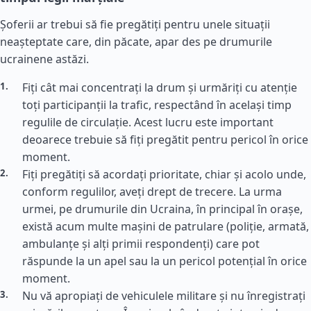
Șoferii ar trebui să fie pregătiți pentru unele situații
neașteptate care, din păcate, apar des pe drumurile
ucrainene astăzi.
Fiți cât mai concentrați la drum și urmăriți cu atenție
toți participanții la trafic, respectând în același timp
regulile de circulație. Acest lucru este important
deoarece trebuie să fiți pregătit pentru pericol în orice
moment.
Fiți pregătiți să acordați prioritate, chiar și acolo unde,
conform regulilor, aveți drept de trecere. La urma
urmei, pe drumurile din Ucraina, în principal în orașe,
există acum multe mașini de patrulare (poliție, armată,
ambulanțe și alți primii respondenți) care pot
răspunde la un apel sau la un pericol potențial în orice
moment.
Nu vă apropiați de vehiculele militare și nu înregistrați