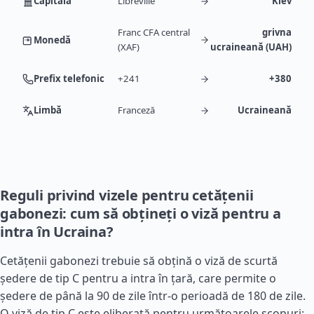
Capitală
Libreville
Kiev
Franc CFA central
grivna
Monedă
(XAF)
ucraineană (UAH)
Prefix telefonic
+241
+380
Limbă
Franceză
Ucraineană
Reguli privind vizele pentru cetățenii
gabonezi: cum să obțineți o viză pentru a
intra în Ucraina?
Cetățenii gabonezi trebuie să obțină o viză de scurtă
ședere de tip C pentru a intra în țară, care permite o
ședere de până la 90 de zile într-o perioadă de 180 de zile.
O viză de tip C este eliberată pentru următoarele scopuri: