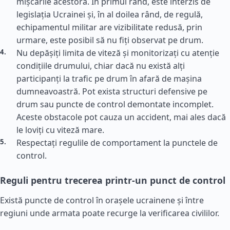
mișcările acestora. În primul rând, este interzis de
legislația Ucrainei și, în al doilea rând, de regulă,
echipamentul militar are vizibilitate redusă, prin
urmare, este posibil să nu fiți observat pe drum.
Nu depășiți limita de viteză și monitorizați cu atenție
condițiile drumului, chiar dacă nu există alți
participanți la trafic pe drum în afară de mașina
dumneavoastră. Pot exista structuri defensive pe
drum sau puncte de control demontate incomplet.
Aceste obstacole pot cauza un accident, mai ales dacă
le loviți cu viteză mare.
Respectați regulile de comportament la punctele de
control.
Reguli pentru trecerea printr-un punct de control
Există puncte de control în orașele ucrainene și între
regiuni unde armata poate recurge la verificarea civililor.