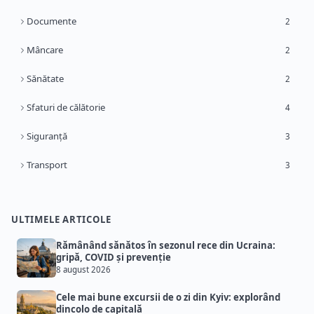
Documente
2
Mâncare
2
Sănătate
2
Sfaturi de călătorie
4
Siguranță
3
Transport
3
ULTIMELE ARTICOLE
Rămânând sănătos în sezonul rece din Ucraina:
gripă, COVID și prevenție
8 august 2026
Cele mai bune excursii de o zi din Kyiv: explorând
dincolo de capitală