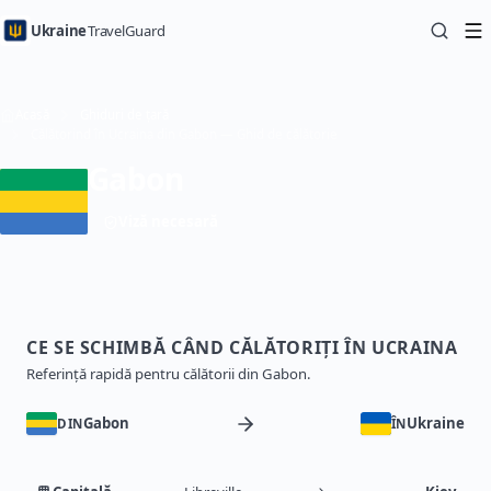
Ukraine
TravelGuard
Acasă
Ghiduri de țară
Călătorind în Ucraina din Gabon — Ghid de călătorie
Gabon
Viză necesară
CE SE SCHIMBĂ CÂND CĂLĂTORIȚI ÎN UCRAINA
Referință rapidă pentru călătorii din Gabon.
Gabon
Ukraine
DIN
ÎN