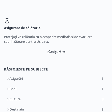
Asigurare de călătorie
Protejați-vă călătoria cu o acoperire medicală și de evacuare
cuprinzătoare pentru Ucraina.
Asigură-te
RĂSFOIEȘTE PE SUBIECTE
Asigurări
1
Bani
1
Cultură
3
Destinații
3