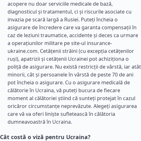
acopere nu doar serviciile medicale de bază,
diagnosticul și tratamentul, ci și riscurile asociate cu
invazia pe scară largă a Rusiei. Puteți încheia o
asigurare de încredere care va garanta compensații în
caz de leziuni traumatice, accidente și deces ca urmare
a operațiunilor militare pe site-ul insurance-
ukraine.com. Cetățenii străini (cu excepția cetățenilor
ruși), apatrizii și cetățenii Ucrainei pot achiziționa o
poliță de asigurare. Nu există restricții de vârstă, iar atât
minorii, cât și persoanele în vârstă de peste 70 de ani
pot încheia o asigurare. Cu o asigurare medicală de
călătorie în Ucraina, vă puteți bucura de fiecare
moment al călătoriei știind că sunteți protejat în cazul
oricăror circumstanțe neprevăzute. Alegeți asigurarea
care vă va oferi liniște sufletească în călătoria
dumneavoastră în Ucraina.
Cât costă o viză pentru Ucraina?