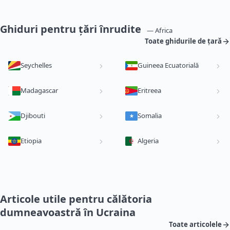
Ghiduri pentru țări înrudite
— Africa
Toate ghidurile de țară
Seychelles
Guineea Ecuatorială
Madagascar
Eritreea
Djibouti
Somalia
Etiopia
Algeria
Articole utile pentru călătoria
dumneavoastră în Ucraina
Toate articolele