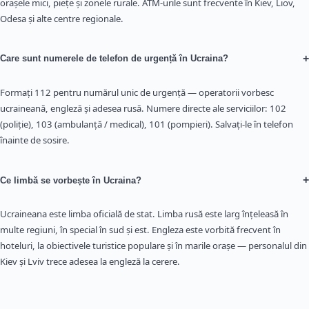
orașele mici, piețe și zonele rurale. ATM-urile sunt frecvente în Kiev, Liov,
Odesa și alte centre regionale.
+
Care sunt numerele de telefon de urgență în Ucraina?
Formați 112 pentru numărul unic de urgență — operatorii vorbesc
ucraineană, engleză și adesea rusă. Numere directe ale serviciilor: 102
(poliție), 103 (ambulanță / medical), 101 (pompieri). Salvați-le în telefon
înainte de sosire.
+
Ce limbă se vorbește în Ucraina?
Ucraineana este limba oficială de stat. Limba rusă este larg înțeleasă în
multe regiuni, în special în sud și est. Engleza este vorbită frecvent în
hoteluri, la obiectivele turistice populare și în marile orașe — personalul din
Kiev și Lviv trece adesea la engleză la cerere.