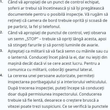
Când vă apropiați de un punct de control echipat,
șoferii ar trebui să încetinească și să își pregătească
documentele pentru o posibilă inspecție. Vă rugăm să
rețineți că camera de bord trebuie oprită și scoasă de
pe parbriz, la fel și telefonul.
Când vă apropiați de punctul de control, veți observa
un semn „STOP” – trebuie să opriți lângă acesta, apoi
să stingeți farurile și să porniți luminile de avarie.
Așteptați ca militarii să vă facă semn cu mâinile sau cu
o lanternă. Conduceți încet până la ei, dar nu ieșiți din
mașină decât dacă vi se cere acest lucru. Pentru a
comunica cu militarii, coborâți geamul lateral.
La cererea unei persoane autorizate, permiteți
inspectarea portbagajului și a interiorului vehiculului.
După trecerea inspecției, puteți începe să conduceți
doar după permisiunea inspectorului. Conducerea
trebuie să fie lentă, deoarece o creștere bruscă a
vitezei poate trezi suspiciuni. Ce se verifică la punctele