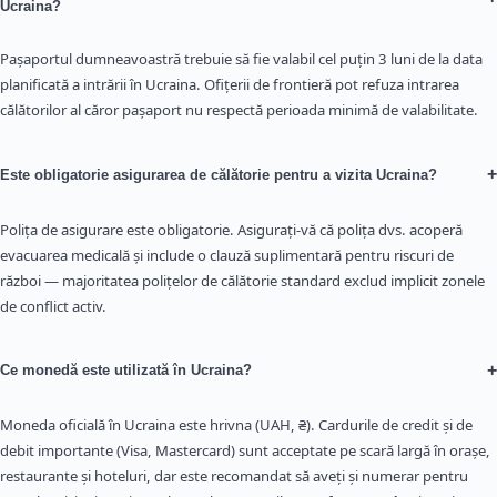
Ucraina?
Pașaportul dumneavoastră trebuie să fie valabil cel puțin 3 luni de la data
planificată a intrării în Ucraina. Ofițerii de frontieră pot refuza intrarea
călătorilor al căror pașaport nu respectă perioada minimă de valabilitate.
+
Este obligatorie asigurarea de călătorie pentru a vizita Ucraina?
Polița de asigurare este obligatorie. Asigurați-vă că polița dvs. acoperă
evacuarea medicală și include o clauză suplimentară pentru riscuri de
război — majoritatea polițelor de călătorie standard exclud implicit zonele
de conflict activ.
+
Ce monedă este utilizată în Ucraina?
Moneda oficială în Ucraina este hrivna (UAH, ₴). Cardurile de credit și de
debit importante (Visa, Mastercard) sunt acceptate pe scară largă în orașe,
restaurante și hoteluri, dar este recomandat să aveți și numerar pentru