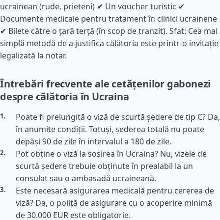
ucrainean (rude, prieteni) ✔ Un voucher turistic ✔
Documente medicale pentru tratament în clinici ucrainene
✔ Bilete către o țară terță (în scop de tranzit). Sfat: Cea mai
simplă metodă de a justifica călătoria este printr-o invitație
legalizată la notar.
Întrebări frecvente ale cetățenilor gabonezi
despre călătoria în Ucraina
Poate fi prelungită o viză de scurtă ședere de tip C? Da,
în anumite condiții. Totuși, șederea totală nu poate
depăși 90 de zile în intervalul a 180 de zile.
Pot obține o viză la sosirea în Ucraina? Nu, vizele de
scurtă ședere trebuie obținute în prealabil la un
consulat sau o ambasadă ucraineană.
Este necesară asigurarea medicală pentru cererea de
viză? Da, o poliță de asigurare cu o acoperire minimă
de 30.000 EUR este obligatorie.