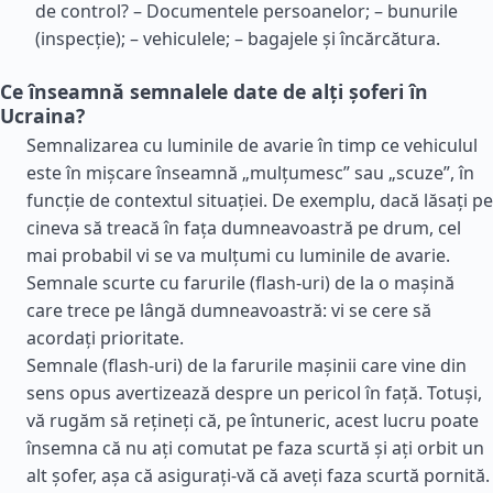
de control? – Documentele persoanelor; – bunurile
(inspecție); – vehiculele; – bagajele și încărcătura.
Ce înseamnă semnalele date de alți șoferi în
Ucraina?
Semnalizarea cu luminile de avarie în timp ce vehiculul
este în mișcare înseamnă „mulțumesc” sau „scuze”, în
funcție de contextul situației. De exemplu, dacă lăsați pe
cineva să treacă în fața dumneavoastră pe drum, cel
mai probabil vi se va mulțumi cu luminile de avarie.
Semnale scurte cu farurile (flash-uri) de la o mașină
care trece pe lângă dumneavoastră: vi se cere să
acordați prioritate.
Semnale (flash-uri) de la farurile mașinii care vine din
sens opus avertizează despre un pericol în față. Totuși,
vă rugăm să rețineți că, pe întuneric, acest lucru poate
însemna că nu ați comutat pe faza scurtă și ați orbit un
alt șofer, așa că asigurați-vă că aveți faza scurtă pornită.