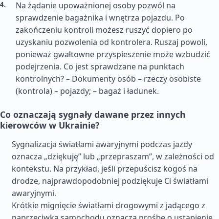
Na żądanie upoważnionej osoby pozwól na
sprawdzenie bagażnika i wnętrza pojazdu. Po
zakończeniu kontroli możesz ruszyć dopiero po
uzyskaniu pozwolenia od kontrolera. Ruszaj powoli,
ponieważ gwałtowne przyspieszenie może wzbudzić
podejrzenia. Co jest sprawdzane na punktach
kontrolnych? – Dokumenty osób – rzeczy osobiste
(kontrola) – pojazdy; – bagaż i ładunek.
Co oznaczają sygnały dawane przez innych
kierowców w Ukrainie?
Sygnalizacja światłami awaryjnymi podczas jazdy
oznacza „dziękuję” lub „przepraszam”, w zależności od
kontekstu. Na przykład, jeśli przepuścisz kogoś na
drodze, najprawdopodobniej podziękuje Ci światłami
awaryjnymi.
Krótkie mignięcie światłami drogowymi z jadącego z
naprzeciwka samochodu oznacza prośbę o ustąpienie