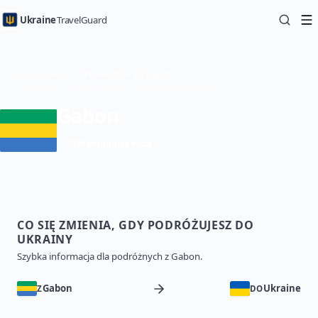
Ukraine
TravelGuard
Strona główna
Przewodniki po krajach
Podróż do Ukrainy z Gabon — Przewodnik turystyczny
Gabon
Wymagana wiza
CO SIĘ ZMIENIA, GDY PODRÓŻUJESZ DO
UKRAINY
Szybka informacja dla podróżnych z Gabon.
Gabon
Ukraine
Z
DO