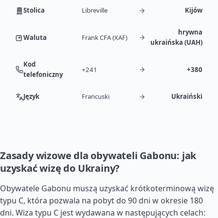
Stolica
Libreville
Kijów
hrywna
Waluta
Frank CFA (XAF)
ukraińska (UAH)
Kod
+241
+380
telefoniczny
Język
Francuski
Ukraiński
Zasady wizowe dla obywateli Gabonu: jak
uzyskać wizę do Ukrainy?
Obywatele Gabonu muszą uzyskać krótkoterminową wizę
typu C, która pozwala na pobyt do 90 dni w okresie 180
dni. Wiza typu C jest wydawana w następujących celach: