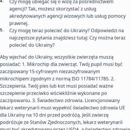
Czy mogę ubiegać się o wizę za pośrednictwem
agencji? Tak, możesz skorzystać z usług
akredytowanych agencji wizowych lub usług pomocy
prawnej.
Czy mogę teraz polecieć do Ukrainy? Odpowiedzi na
najczęstsze pytania znajdziesz tutaj: Czy można teraz
polecieć do Ukrainy?
Aby wjechać do Ukrainy, wszystkie zwierzęta muszą
posiadać: 1. Mikrochip dla zwierząt. Twój pupil musi być
zaczipowany 15-cyfrowym niezaszyfrowanym
mikrochipem zgodnym z normą ISO 11784/11785. 2.
Szczepienia. Twój pies lub kot musi posiadać ważne
szczepienie przeciwko wściekliźnie wykonane po
zaczipowaniu. 3. Świadectwo zdrowia. Licencjonowany
lekarz weterynarii musi wypełnić świadectwo zdrowia UE
dla Ukrainy na 10 dni przed podróżą. Jeśli zwierzę
podróżuje ze Stanów Zjednoczonych, lekarz weterynarii
musi być akredytowany przez USDA, a świadectwo zdrowia