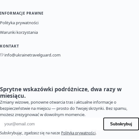
INFORMACJE PRAWNE
Polityka prywatności
Warunki korzystania
KONTAKT
info@ukrainetravelguard.com
Sprytne wskazówki podróżnicze, dwa razy w
miesiącu.
Zmiany wizowe, ponowne otwarcia tras i aktualne informacje o
bezpieczeństwie na miejscu — prosto do Twojej skrzynki. Bez spamu,
możesz zrezygnować w dowolnym momencie.
Adres e-mail
Subskrybuj
Subskrybując, zgadzasz się na nasze
Polityka prywatności
.