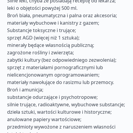
Silne leki, chyba że posiadają receptę od lekarza;
leki o objętości powyżej 500 ml.
Broń biała, pneumatyczna i palna oraz akcesoria;
materiały wybuchowe i kanistry z gazem;
Substancje toksyczne i trujące;
sprzęt AGD (więcej niż 1 sztuka);
minerały będące własnością publiczną;
zagrożone rośliny i zwierzęta;
zabytki kultury (bez odpowiedniego zezwolenia);
sprzęt z materiałami pornograficznymi lub
nielicencjonowanym oprogramowaniem;
materiały nawołujące do rasizmu lub przemocy.
Broń i amunicja;
substancje odurzające i psychotropowe;
silnie trujące, radioaktywne, wybuchowe substancje;
dzieła sztuki, wartości kulturowe i historyczne;
anulowane papiery wartościowe;
przedmioty wywożone z naruszeniem własności