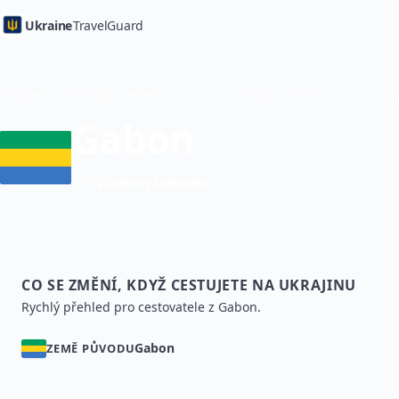
Ukraine
TravelGuard
Domů
Průvodci zeměmi
Gabon
Vízum vyžadováno
CO SE ZMĚNÍ, KDYŽ CESTUJETE NA UKRAJINU
Rychlý přehled pro cestovatele z Gabon.
Gabon
ZEMĚ PŮVODU