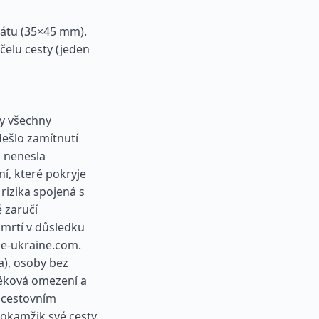
átu (35×45 mm).
čelu cesty (jeden
by všechny
ešlo zamítnutí
a nenesla
ní, které pokryje
 rizika spojená s
 zaručí
mrtí v důsledku
ce-ukraine.com.
a), osoby bez
 věková omezení a
S cestovním
 okamžik své cesty