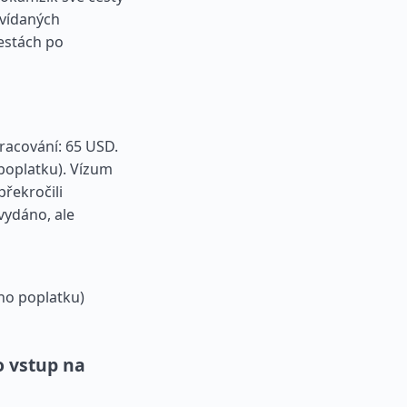
dvídaných
cestách po
pracování: 65 USD.
poplatku). Vízum
překročili
vydáno, ale
ho poplatku)
o vstup na