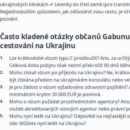
ukrajinských klinikách ✔ Letenky do třetí země (pro tranzitní
Nejjednodušším způsobem, jak zdůvodnit svou cestu, je ú
pozvání.
Často kladené otázky občanů Gabunu
cestování na Ukrajinu
Lze krátkodobé vízum typu C prodloužit? Ano, za určit
Celková doba pobytu však nesmí překročit 90 dnů běh
Mohu získat vízum po příjezdu na Ukrajinu? Ne, krátk
být získána předem na ukrajinském konzulátu nebo vel
Je pro žádost o vízum vyžadováno zdravotní pojištění? 
minimálním krytím 30 000 EUR je povinná.
Mohu o vízum požádat prostřednictvím agentury? Ano,
služeb akreditovaných vízových agentur nebo právní p
Mohu nyní letět na Ukrajinu? Odpovědi na nejčastější 
zde: Můžete nyní letět na Ukrajinu?