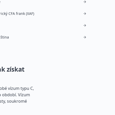
e
rický CFA frank (XAF)
ština
k získat
obé vízum typu C,
o období. Vízum
cesty, soukromé