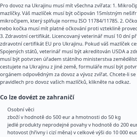
Pro dovoz na Ukrajinu musí mít všechna zvířata: 1. Mikroč
mazlíčky. Váš mazlíček musí být očipován 15místným neši
mikročipem, který splňuje normu ISO 11784/11785. 2. Očko
nebo kočka musí mít platné očkování proti vzteklině prove
3. Zdravotní certifikát. Licencovaný veterinář musí 10 dní p
zdravotní certifikát EU pro Ukrajinu. Pokud váš mazlíček ce
Spojených států, veterinář musí být akreditován USDA a zdr
musí být potvrzen úřadem státního ministerstva zemědělst
cestujete na Ukrajinu z jiné země, formuláře musí být potv
orgánem odpovědným za dovoz a vývoz zvířat. Chcete-li se 
pravidlech pro dovoz vašich mazlíčků, klikněte na odkaz.
Co lze dovézt ze zahraničí
Osobní věci
zboží v hodnotě do 500 eur a hmotnosti do 50 kg
jedlé produkty neprodejné povahy v hodnotě do 200 eu
hotovost (hřivny i cizí měna) v celkové výši do 10 000 eur