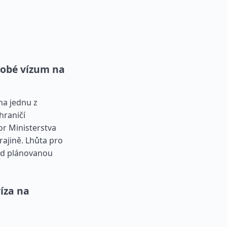
obé vízum na
na jednu z
hraničí
or Ministerstva
rajině. Lhůta pro
ed plánovanou
íza na