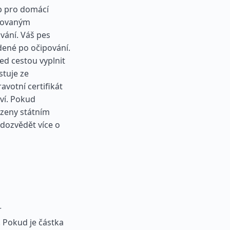
ip pro domácí
frovaným
vání. Váš pes
dené po očipování.
řed cestou vyplnit
stuje ze
avotní certifikát
ví. Pokud
rzeny státním
dozvědět více o
r
. Pokud je částka