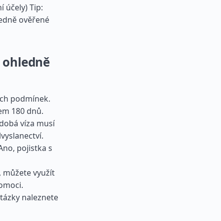
 účely) Tip:
ředně ověřené
 ohledně
ých podmínek.
em 180 dnů.
odobá víza musí
vyslanectví.
Ano, pojistka s
 můžete využít
omoci.
otázky naleznete