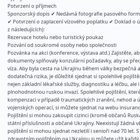
Potvrzení o příjmech
Sponzorský dopis ✔ Nedávná fotografie pasového form
✔ Potvrzení o zaplacení vízového poplatku ✔ Doklad o ú
z následujících):
Rezervace hotelu nebo turistický poukaz
Pozvání od soukromé osoby nebo společnosti
Pozvánka na akci (konference, výstava atd.) Zajistěte, a
dokumenty splňovaly konzulární požadavky, aby se před
víza. Aby byla cesta na Ukrajinu během války bezpečná 
dodatečná rizika, je důležité sjednat si spolehlivé pojiště
nejen základní lékařské služby, diagnostiku a léčbu, ale i
plnohodnotnou ruskou invazí. Spolehlivé pojištění, které
kompenzaci v případě traumatických zranění, nehod a ú
vojenských operací, si můžete sjednat na webu insuran
Pojištění si mohou zakoupit cizinci (kromě občanů Rusk
státní příslušnosti a občané Ukrajiny. Neexistují žádná
pojištění si mohou sjednat nezletilí i senioři nad 70 let. 
zdravotním pojištěním na Ukrajinu si můžete užít každý