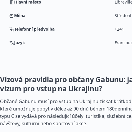
Hlavní město
Librevill
Měna
Středoaf
Telefonní předvolba
+241
Jazyk
Francouz
Vízová pravidla pro občany Gabunu: ja
vízum pro vstup na Ukrajinu?
Občané Gabunu musí pro vstup na Ukrajinu získat krátkod
které umožňuje pobyt v délce až 90 dnů během 180denníh
typu C se vydává pro následující účely: turistika, služební 
návštěvy, kulturní nebo sportovní akce.