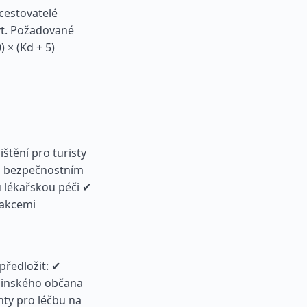
cestovatelé
yt. Požadované
 × (Kd + 5)
štění pro turisty
m bezpečnostním
 lékařskou péči ✔
 akcemi
předložit: ✔
jinského občana
nty pro léčbu na