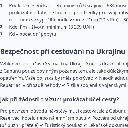
Podle usnesení Kabinetu ministrů Ukrajiny č. 884 musí 
prokázat dostatečné finanční prostředky pro svůj pob
minimum se vypočítá podle vzorce: FO = ((20 × Pm) ÷ 30)
Kde: Pm – životní minimum (3 209 UAH)
Kd – počet dní pobytu
Bezpečnost při cestování na Ukrajinu
Vzhledem k současné situaci na Ukrajině není zdravotní poji
z Gabunu pouze povinným požadavkem, ale také důležitý
opatřením. Vaše pojistka by měla pokrývat: ✔ Neodkladnou
Repatriaci v případě nehody ✔ Rizika spojená s vojenskými
Jak při žádosti o vízum prokázat účel cesty?
Pro potvrzení důvodu návštěvy musí cestovatelé z Gabunu 
Rezervaci hotelu nebo nájemní smlouvu ✔ Pozvání od ukra
(příbuzní, přátelé) ✔ Turistický poukaz ✔ Lékařské dokume