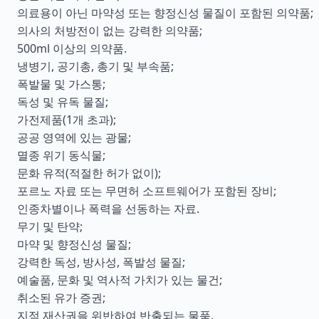
의료용이 아닌 마약성 또는 향정신성 물질이 포함된 의약품;
의사의 처방전이 없는 강력한 의약품;
500ml 이상의 의약품.
냉병기, 공기총, 총기 및 부속품;
폭발물 및 가스통;
독성 및 유독 물질;
가전제품(1개 초과);
공공 영역에 있는 광물;
멸종 위기 동식물;
문화 유적(적절한 허가 없이);
포르노 자료 또는 무면허 소프트웨어가 포함된 장비;
인종차별이나 폭력을 선동하는 자료.
무기 및 탄약;
마약 및 향정신성 물질;
강력한 독성, 방사성, 폭발성 물질;
예술품, 문화 및 역사적 가치가 있는 물건;
취소된 유가 증권;
지적 재산권을 위반하여 반출되는 물품.