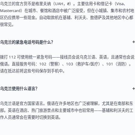
乌克兰的官方货币是格里夫纳（UAH，₴）。主要信用卡和借记卡（Visa、
Mastercard）在城市、餐馆和酒店中被广泛接受，但在小城镇、集市和农村地
区仍应携带一些现金。自动取款机在基辅、利沃夫、敖德萨及其他地区中心都
很常见。
+
乌克兰的紧急电话号码是什么？
拨打 112 可使用统一紧急号码——接线员会说乌克兰语、英语，且通常也会说
俄语。直接服务号码：102（警察）、103（救护车/医疗）、101（消防）。
请在抵达前将这些号码保存到手机中。
+
乌克兰使用什么语言？
乌克兰语是官方国家语言。俄语在许多地区也广泛被理解，尤其是在南部和东
部。英语在酒店、热门旅游景点和主要城市中也较常用——基辅和利沃夫的工
作人员通常会在需要时切换到英语。