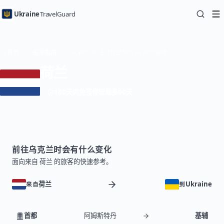
Ukraine
TravelGuard
首页
国家指南
从 荷兰 前往乌克兰旅行 — 旅行指南
荷兰
180天内免签停留最多90天
前往乌克兰时会有什么变化
面向来自 荷兰 的旅客的快速参考。
荷兰
Ukraine
来自
到
首都
阿姆斯特丹
基辅