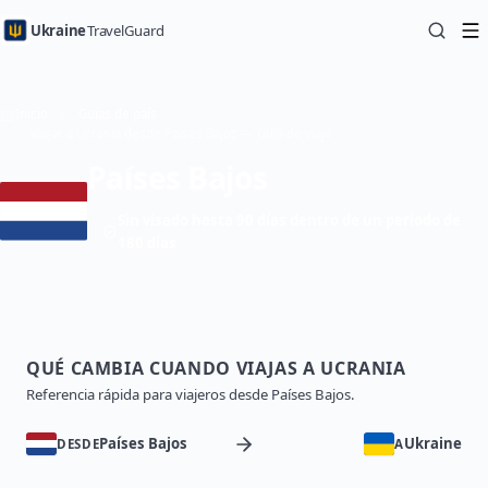
Ukraine
TravelGuard
Inicio
Guías de país
Viajar a Ucrania desde Países Bajos — Guía de viaje
Países Bajos
Sin visado hasta 90 días dentro de un período de
180 días
QUÉ CAMBIA CUANDO VIAJAS A UCRANIA
Referencia rápida para viajeros desde Países Bajos.
Países Bajos
Ukraine
DESDE
A