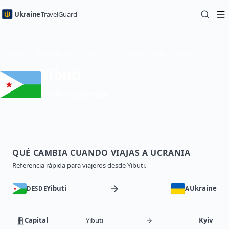
Ukraine
TravelGuard
Inicio
Guías de país
Viajar a Ucrania desde Yibuti — Guía de viaje
Yibuti
Se requiere visa
QUÉ CAMBIA CUANDO VIAJAS A UCRANIA
Referencia rápida para viajeros desde Yibuti.
Yibuti
Ukraine
DESDE
A
Capital
Yibuti
Kyiv