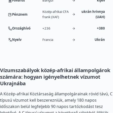
Főváros
Bangui
Kijev
Közép-afrikai CFA
ukrán hrivnya
Pénznem
frank (XAF)
(UAH)
Országhívó
+236
+380
Nyelv
Francia
Ukrán
Vízumszabályok közép-afrikai állampolgárok
számára: hogyan igényelhetnek vízumot
Ukrajnába
A Közép-afrikai Köztársaság állampolgárainak rövid távú, C
típusú vízumot kell beszerezniük, amely 180 napos
időszakon belül legfeljebb 90 napos tartózkodást tesz
lehetővé. A C típusú vízumot a következő célokból állítják