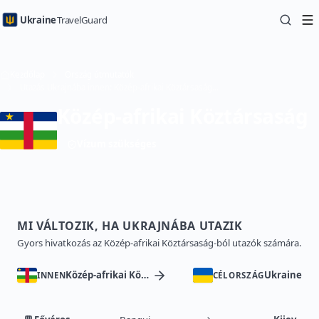
Ukraine
TravelGuard
Kezdőlap
Ország útmutatók
Utazás Ukrajnába innen: Közép-afrikai Köztársaság — Útikönyv
Közép-afrikai Köztársaság
Vízum szükséges
MI VÁLTOZIK, HA UKRAJNÁBA UTAZIK
Gyors hivatkozás az Közép-afrikai Köztársaság-ból utazók számára.
Közép-afrikai Köztársaság
Ukraine
INNEN
CÉLORSZÁG