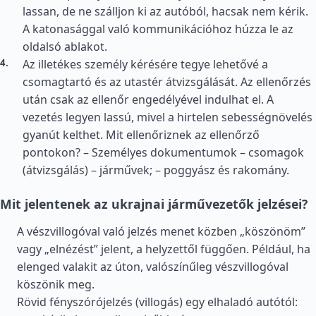
lassan, de ne szálljon ki az autóból, hacsak nem kérik.
A katonasággal való kommunikációhoz húzza le az
oldalsó ablakot.
Az illetékes személy kérésére tegye lehetővé a
csomagtartó és az utastér átvizsgálását. Az ellenőrzés
után csak az ellenőr engedélyével indulhat el. A
vezetés legyen lassú, mivel a hirtelen sebességnövelés
gyanút kelthet. Mit ellenőriznek az ellenőrző
pontokon? – Személyes dokumentumok – csomagok
(átvizsgálás) – járművek; – poggyász és rakomány.
Mit jelentenek az ukrajnai járművezetők jelzései?
A vészvillogóval való jelzés menet közben „köszönöm”
vagy „elnézést” jelent, a helyzettől függően. Például, ha
elenged valakit az úton, valószínűleg vészvillogóval
köszönik meg.
Rövid fényszórójelzés (villogás) egy elhaladó autótól: