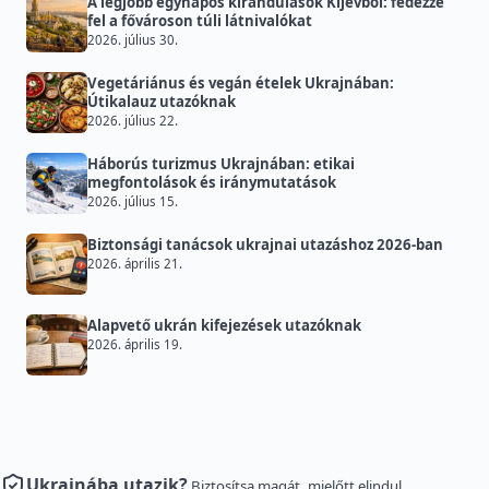
A legjobb egynapos kirándulások Kijevből: fedezze
fel a fővároson túli látnivalókat
2026. július 30.
Vegetáriánus és vegán ételek Ukrajnában:
Útikalauz utazóknak
2026. július 22.
Háborús turizmus Ukrajnában: etikai
megfontolások és iránymutatások
2026. július 15.
Biztonsági tanácsok ukrajnai utazáshoz 2026-ban
2026. április 21.
Alapvető ukrán kifejezések utazóknak
2026. április 19.
Ukrajnába utazik?
Biztosítsa magát, mielőtt elindul.