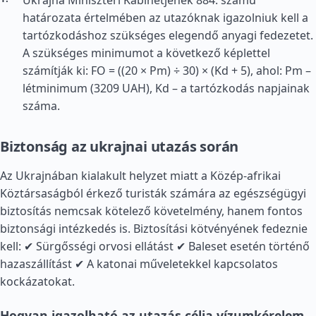
Ukrajna Miniszteri Kabinetjének 884. számú
határozata értelmében az utazóknak igazolniuk kell a
tartózkodáshoz szükséges elegendő anyagi fedezetet.
A szükséges minimumot a következő képlettel
számítják ki: FO = ((20 × Pm) ÷ 30) × (Kd + 5), ahol: Pm –
létminimum (3209 UAH), Kd – a tartózkodás napjainak
száma.
Biztonság az ukrajnai utazás során
Az Ukrajnában kialakult helyzet miatt a Közép-afrikai
Köztársaságból érkező turisták számára az egészségügyi
biztosítás nemcsak kötelező követelmény, hanem fontos
biztonsági intézkedés is. Biztosítási kötvényének fedeznie
kell: ✔ Sürgősségi orvosi ellátást ✔ Baleset esetén történő
hazaszállítást ✔ A katonai műveletekkel kapcsolatos
kockázatokat.
Hogyan igazolható az utazás célja vízumkérelem