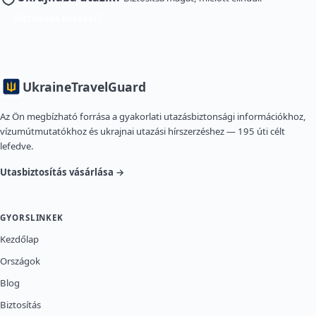
Biztosítás kötése
Ukraine
TravelGuard
Az Ön megbízható forrása a gyakorlati utazásbiztonsági információkhoz,
vízumútmutatókhoz és ukrajnai utazási hírszerzéshez — 195 úti célt
lefedve.
Utasbiztosítás vásárlása →
GYORSLINKEK
Kezdőlap
Országok
Blog
Biztosítás