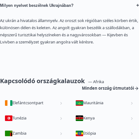
+
Milyen nyelvet beszélnek Ukrajnában?
Az ukrán a hivatalos államnyelv. Az oroszt sok régióban széles körben értik,
különösen délen és keleten. Az angolt gyakran beszélik a szállodákban, a
népszerű turisztikai helyszíneken és a nagyvárosokban — Kijevben és
Lvivben a személyzet gyakran angolra vált kérésre.
Kapcsolódó országkalauzok
— Afrika
Minden ország útmutatói
Elefántcsontpart
Mauritánia
Tunézia
Kenya
Zambia
Etiópia