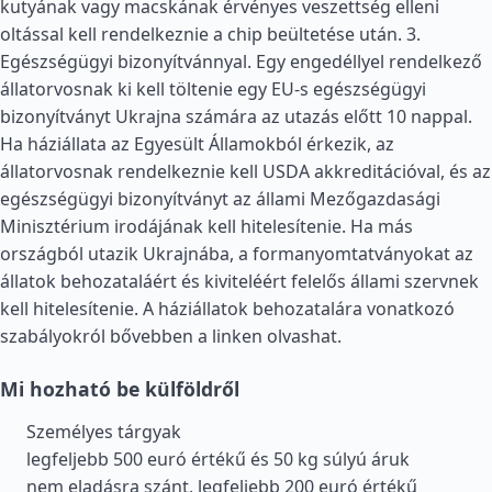
kutyának vagy macskának érvényes veszettség elleni
oltással kell rendelkeznie a chip beültetése után. 3.
Egészségügyi bizonyítvánnyal. Egy engedéllyel rendelkező
állatorvosnak ki kell töltenie egy EU-s egészségügyi
bizonyítványt Ukrajna számára az utazás előtt 10 nappal.
Ha háziállata az Egyesült Államokból érkezik, az
állatorvosnak rendelkeznie kell USDA akkreditációval, és az
egészségügyi bizonyítványt az állami Mezőgazdasági
Minisztérium irodájának kell hitelesítenie. Ha más
országból utazik Ukrajnába, a formanyomtatványokat az
állatok behozataláért és kiviteléért felelős állami szervnek
kell hitelesítenie. A háziállatok behozatalára vonatkozó
szabályokról bővebben a linken olvashat.
Mi hozható be külföldről
Személyes tárgyak
legfeljebb 500 euró értékű és 50 kg súlyú áruk
nem eladásra szánt, legfeljebb 200 euró értékű