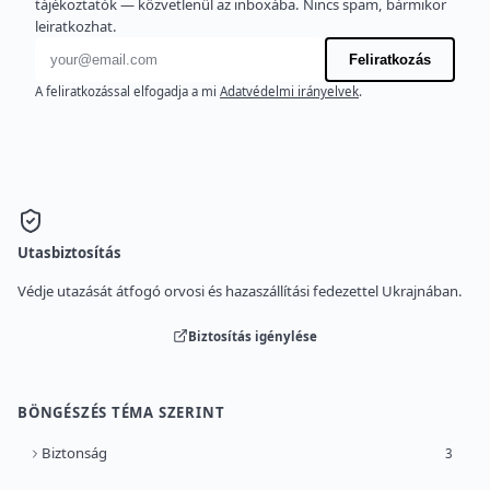
tájékoztatók — közvetlenül az inboxába. Nincs spam, bármikor
leiratkozhat.
E-mail cím
Feliratkozás
A feliratkozással elfogadja a mi
Adatvédelmi irányelvek
.
Utasbiztosítás
Védje utazását átfogó orvosi és hazaszállítási fedezettel Ukrajnában.
Biztosítás igénylése
BÖNGÉSZÉS TÉMA SZERINT
Biztonság
3