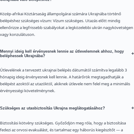
Közép-afrikai Köztársaság állampolgárai számára Ukrajnába történő
belépéshez szükséges vízum: Vízum szükséges. Utazás előtt mindig
ellenőrizze a legfrissebb szabályokat a legközelebbi ukrán nagykövetségen
vagy konzulátuson.
Mennyi ideig kell érvényesnek lennie az útlevelemnek ahhoz, hogy
+
beléphessek Ukrajnába?
Útlevelének a tervezett ukrajnai belépés dátumától számítva legalább 3
hónapig ideig érvényesnek kell lennie. A határőrök megtagadhatják a
belépést azoktól az utazóktól, akiknek útlevele nem felel meg a minimális
érvényességi követelménynek.
+
Szükséges az utasbiztosítás Ukrajna meglátogatásához?
Biztosítási kötvény szükséges. Győződjön meg róla, hogy a biztosítása
fedezi az orvosi evakuálást, és tartalmaz egy háborús kiegészítőt — a