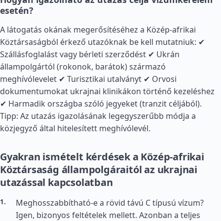
esetén?
A látogatás okának megerősítéséhez a Közép-afrikai
Köztársaságból érkező utazóknak be kell mutatniuk: ✔
Szállásfoglalást vagy bérleti szerződést ✔ Ukrán
állampolgártól (rokonok, barátok) származó
meghívólevelet ✔ Turisztikai utalványt ✔ Orvosi
dokumentumokat ukrajnai klinikákon történő kezeléshez
✔ Harmadik országba szóló jegyeket (tranzit céljából).
Tipp: Az utazás igazolásának legegyszerűbb módja a
közjegyző által hitelesített meghívólevél.
Gyakran ismételt kérdések a Közép-afrikai
Köztársaság állampolgáraitól az ukrajnai
utazással kapcsolatban
Meghosszabbítható-e a rövid távú C típusú vízum?
Igen, bizonyos feltételek mellett. Azonban a teljes