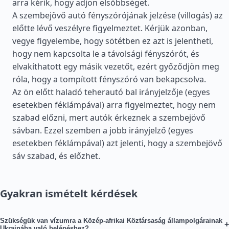
arra kérik, hogy adjon elsőbbséget.
A szembejövő autó fényszórójának jelzése (villogás) az
előtte lévő veszélyre figyelmeztet. Kérjük azonban,
vegye figyelembe, hogy sötétben ez azt is jelentheti,
hogy nem kapcsolta le a távolsági fényszórót, és
elvakíthatott egy másik vezetőt, ezért győződjön meg
róla, hogy a tompított fényszóró van bekapcsolva.
Az ön előtt haladó teherautó bal irányjelzője (egyes
esetekben féklámpával) arra figyelmeztet, hogy nem
szabad előzni, mert autók érkeznek a szembejövő
sávban. Ezzel szemben a jobb irányjelző (egyes
esetekben féklámpával) azt jelenti, hogy a szembejövő
sáv szabad, és előzhet.
Gyakran ismételt kérdések
Szükségük van vízumra a Közép-afrikai Köztársaság állampolgárainak
+
Ukrajnába való belépéshez?