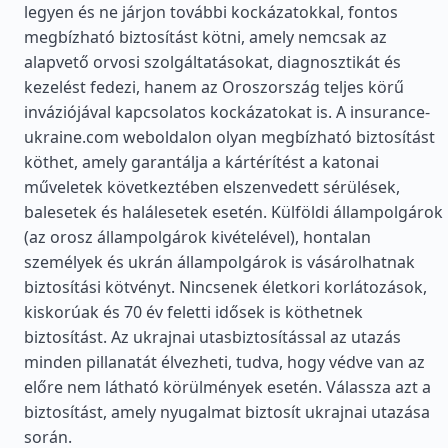
legyen és ne járjon további kockázatokkal, fontos
megbízható biztosítást kötni, amely nemcsak az
alapvető orvosi szolgáltatásokat, diagnosztikát és
kezelést fedezi, hanem az Oroszország teljes körű
inváziójával kapcsolatos kockázatokat is. A insurance-
ukraine.com weboldalon olyan megbízható biztosítást
köthet, amely garantálja a kártérítést a katonai
műveletek következtében elszenvedett sérülések,
balesetek és halálesetek esetén. Külföldi állampolgárok
(az orosz állampolgárok kivételével), hontalan
személyek és ukrán állampolgárok is vásárolhatnak
biztosítási kötvényt. Nincsenek életkori korlátozások,
kiskorúak és 70 év feletti idősek is köthetnek
biztosítást. Az ukrajnai utasbiztosítással az utazás
minden pillanatát élvezheti, tudva, hogy védve van az
előre nem látható körülmények esetén. Válassza azt a
biztosítást, amely nyugalmat biztosít ukrajnai utazása
során.