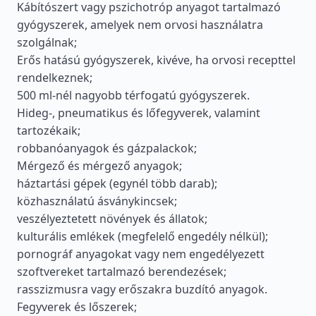
Kábítószert vagy pszichotróp anyagot tartalmazó
gyógyszerek, amelyek nem orvosi használatra
szolgálnak;
Erős hatású gyógyszerek, kivéve, ha orvosi recepttel
rendelkeznek;
500 ml-nél nagyobb térfogatú gyógyszerek.
Hideg-, pneumatikus és lőfegyverek, valamint
tartozékaik;
robbanóanyagok és gázpalackok;
Mérgező és mérgező anyagok;
háztartási gépek (egynél több darab);
közhasználatú ásványkincsek;
veszélyeztetett növények és állatok;
kulturális emlékek (megfelelő engedély nélkül);
pornográf anyagokat vagy nem engedélyezett
szoftvereket tartalmazó berendezések;
rasszizmusra vagy erőszakra buzdító anyagok.
Fegyverek és lőszerek;