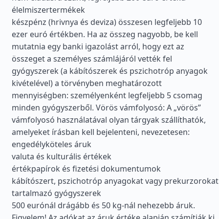
élelmiszertermékek
készpénz (hrivnya és deviza) összesen legfeljebb 10
ezer euró értékben. Ha az összeg nagyobb, be kell
mutatnia egy banki igazolást arról, hogy ezt az
összeget a személyes számlájáról vették fel
gyógyszerek (a kábítószerek és pszichotróp anyagok
kivételével) a törvényben meghatározott
mennyiségben: személyenként legfeljebb 5 csomag
minden gyógyszerből. Vörös vámfolyosó: A „vörös”
vámfolyosó használatával olyan tárgyak szállíthatók,
amelyeket írásban kell bejelenteni, nevezetesen:
engedélyköteles áruk
valuta és kulturális értékek
értékpapírok és fizetési dokumentumok
kábítószert, pszichotróp anyagokat vagy prekurzorokat
tartalmazó gyógyszerek
500 eurónál drágább és 50 kg-nál nehezebb áruk.
Figyelem! Az adókat az áruk értéke alapján számítják ki,