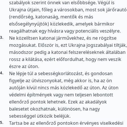
szabályok szerint önnek van elsőbbsége. Végül is
Ukrajna útjain, főleg a városokban, most sok járőrautó
(rendőrség, katonaság, mentők és más
elsősegélynyújtók) közlekedik, amelyek bármikor
reagálhatnak egy hívásra vagy potenciális veszélyre.
Ne közelítsen katonai járművekhez, és ne rögzítse
mozgásukat. Először is, ezt Ukrajna jogszabályai tiltják,
másodszor pedig a katonai felszereléseknek általában
rossz a kilátása, ezért előfordulhat, hogy nem veszik
észre az úton.
Ne lépje túl a sebességkorlátozást, és gondosan
figyelje az útviszonyokat, még akkor is, ha az ön
autóján kívül nincs más közlekedő az úton. Az úton
védelmi építmények vagy nem teljesen lebontott
ellenőrző pontok lehetnek. Ezek az akadályok
balesetet okozhatnak, különösen, ha nagy
sebességgel ütközik beléjük.
Tartsa be az ellenőrző pontokon érvényes viselkedési