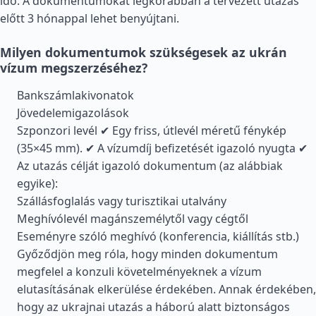
idő: A dokumentumokat legkorábban a tervezett utazás
előtt 3 hónappal lehet benyújtani.
Milyen dokumentumok szükségesek az ukrán
vízum megszerzéséhez?
Bankszámlakivonatok
Jövedelemigazolások
Szponzori levél ✔ Egy friss, útlevél méretű fénykép
(35×45 mm). ✔ A vízumdíj befizetését igazoló nyugta ✔
Az utazás célját igazoló dokumentum (az alábbiak
egyike):
Szállásfoglalás vagy turisztikai utalvány
Meghívólevél magánszemélytől vagy cégtől
Eseményre szóló meghívó (konferencia, kiállítás stb.)
Győződjön meg róla, hogy minden dokumentum
megfelel a konzuli követelményeknek a vízum
elutasításának elkerülése érdekében. Annak érdekében,
hogy az ukrajnai utazás a háború alatt biztonságos