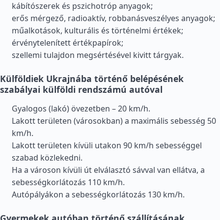
kábítószerek és pszichotróp anyagok;
erős mérgező, radioaktív, robbanásveszélyes anyagok;
műalkotások, kulturális és történelmi értékek;
érvénytelenített értékpapírok;
szellemi tulajdon megsértésével kivitt tárgyak.
Külföldiek Ukrajnába történő belépésének
szabályai külföldi rendszámú autóval
Gyalogos (lakó) övezetben – 20 km/h.
Lakott területen (városokban) a maximális sebesség 50
km/h.
Lakott területen kívüli utakon 90 km/h sebességgel
szabad közlekedni.
Ha a városon kívüli út elválasztó sávval van ellátva, a
sebességkorlátozás 110 km/h.
Autópályákon a sebességkorlátozás 130 km/h.
Gyermekek autóban történő szállításának