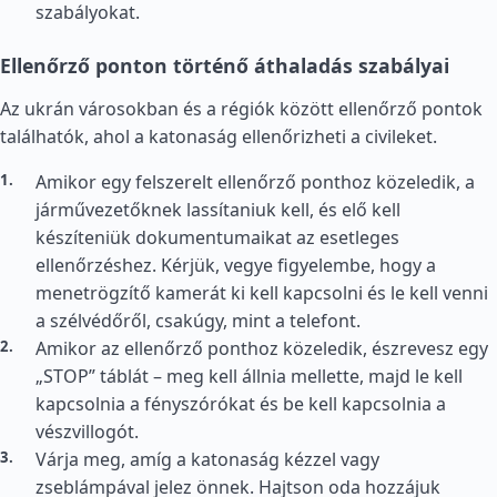
szabályokat.
Ellenőrző ponton történő áthaladás szabályai
Az ukrán városokban és a régiók között ellenőrző pontok
találhatók, ahol a katonaság ellenőrizheti a civileket.
Amikor egy felszerelt ellenőrző ponthoz közeledik, a
járművezetőknek lassítaniuk kell, és elő kell
készíteniük dokumentumaikat az esetleges
ellenőrzéshez. Kérjük, vegye figyelembe, hogy a
menetrögzítő kamerát ki kell kapcsolni és le kell venni
a szélvédőről, csakúgy, mint a telefont.
Amikor az ellenőrző ponthoz közeledik, észrevesz egy
„STOP” táblát – meg kell állnia mellette, majd le kell
kapcsolnia a fényszórókat és be kell kapcsolnia a
vészvillogót.
Várja meg, amíg a katonaság kézzel vagy
zseblámpával jelez önnek. Hajtson oda hozzájuk