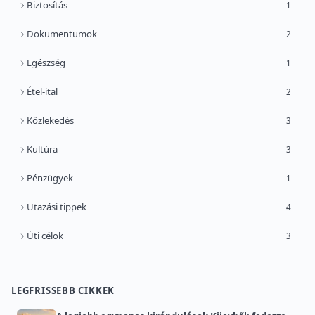
Biztosítás
1
Dokumentumok
2
Egészség
1
Étel-ital
2
Közlekedés
3
Kultúra
3
Pénzügyek
1
Utazási tippek
4
Úti célok
3
LEGFRISSEBB CIKKEK