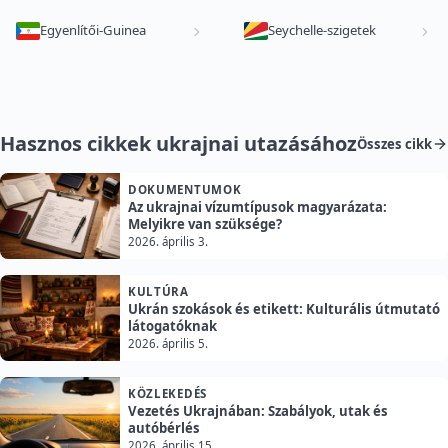
Egyenlítői-Guinea
Seychelle-szigetek
Hasznos cikkek ukrajnai utazásához
Összes cikk
DOKUMENTUMOK
Az ukrajnai vízumtípusok magyarázata:
Melyikre van szüksége?
2026. április 3.
KULTÚRA
Ukrán szokások és etikett: Kulturális útmutató
látogatóknak
2026. április 5.
KÖZLEKEDÉS
Vezetés Ukrajnában: Szabályok, utak és
autóbérlés
2026. április 15.