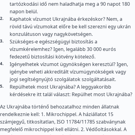
tartózkodási idő nem haladhatja meg a 90 napot 180
napon belül.
Kaphatok vízumot Ukrajnába érkezéskor? Nem, a
rövid távú vízumokat előre be kell szerezni egy ukrán
konzulátuson vagy nagykövetségen.
Szükséges-e egészségügyi biztosítás a
vízumkérelemhez? Igen, legalább 30 000 eurós
fedezetű biztosítási kötvény kötelező.
Igényelhetek vízumot ügynökségen keresztül? Igen,
igénybe veheti akkreditált vízumügynökségek vagy
jogi segítségnyújtó szolgálatok szolgáltatásait.
Repülhetek most Ukrajnába? A leggyakoribb
kérdésekre itt talál választ: Repülhet most Ukrajnába?
Az Ukrajnába történő behozatalhoz minden állatnak
rendelkeznie kell: 1. Mikrochippel. A háziállatot 15
számjegyű, titkosítatlan, ISO 11784/11785 szabványnak
megfelelő mikrochippel kell ellátni. 2. Védőoltásokkal. A