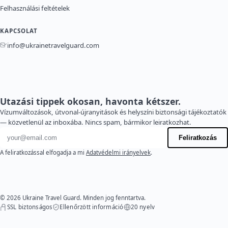
Felhasználási feltételek
KAPCSOLAT
info@ukrainetravelguard.com
Utazási tippek okosan, havonta kétszer.
Vízumváltozások, útvonal-újranyitások és helyszíni biztonsági tájékoztatók
— közvetlenül az inboxába. Nincs spam, bármikor leiratkozhat.
E-mail cím
Feliratkozás
A feliratkozással elfogadja a mi
Adatvédelmi irányelvek
.
© 2026 Ukraine Travel Guard. Minden jog fenntartva.
SSL biztonságos
Ellenőrzött információ
20 nyelv