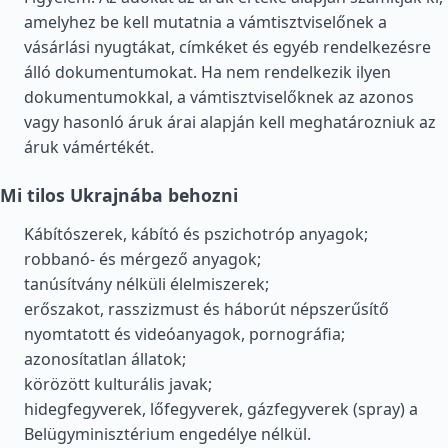
amelyhez be kell mutatnia a vámtisztviselőnek a
vásárlási nyugtákat, címkéket és egyéb rendelkezésre
álló dokumentumokat. Ha nem rendelkezik ilyen
dokumentumokkal, a vámtisztviselőknek az azonos
vagy hasonló áruk árai alapján kell meghatározniuk az
áruk vámértékét.
Mi tilos Ukrajnába behozni
Kábítószerek, kábító és pszichotróp anyagok;
robbanó- és mérgező anyagok;
tanúsítvány nélküli élelmiszerek;
erőszakot, rasszizmust és háborút népszerűsítő
nyomtatott és videóanyagok, pornográfia;
azonosítatlan állatok;
körözött kulturális javak;
hidegfegyverek, lőfegyverek, gázfegyverek (spray) a
Belügyminisztérium engedélye nélkül.