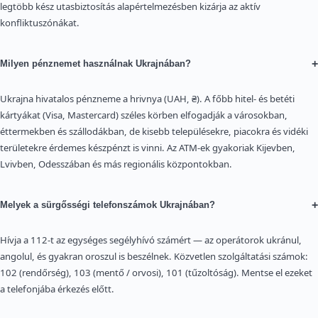
legtöbb kész utasbiztosítás alapértelmezésben kizárja az aktív
konfliktuszónákat.
+
Milyen pénznemet használnak Ukrajnában?
Ukrajna hivatalos pénzneme a hrivnya (UAH, ₴). A főbb hitel- és betéti
kártyákat (Visa, Mastercard) széles körben elfogadják a városokban,
éttermekben és szállodákban, de kisebb településekre, piacokra és vidéki
területekre érdemes készpénzt is vinni. Az ATM-ek gyakoriak Kijevben,
Lvivben, Odesszában és más regionális központokban.
+
Melyek a sürgősségi telefonszámok Ukrajnában?
Hívja a 112-t az egységes segélyhívó számért — az operátorok ukránul,
angolul, és gyakran oroszul is beszélnek. Közvetlen szolgáltatási számok:
102 (rendőrség), 103 (mentő / orvosi), 101 (tűzoltóság). Mentse el ezeket
a telefonjába érkezés előtt.