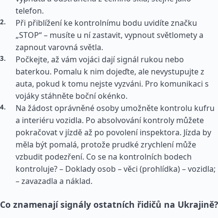
telefon.
Při přiblížení ke kontrolnímu bodu uvidíte značku
„STOP“ – musíte u ní zastavit, vypnout světlomety a
zapnout varovná světla.
Počkejte, až vám vojáci dají signál rukou nebo
baterkou. Pomalu k nim dojeďte, ale nevystupujte z
auta, pokud k tomu nejste vyzváni. Pro komunikaci s
vojáky stáhněte boční okénko.
Na žádost oprávněné osoby umožněte kontrolu kufru
a interiéru vozidla. Po absolvování kontroly můžete
pokračovat v jízdě až po povolení inspektora. Jízda by
měla být pomalá, protože prudké zrychlení může
vzbudit podezření. Co se na kontrolních bodech
kontroluje? – Doklady osob – věci (prohlídka) – vozidla;
– zavazadla a náklad.
Co znamenají signály ostatních řidičů na Ukrajině?