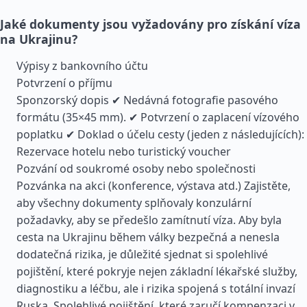
Jaké dokumenty jsou vyžadovány pro získání víza
na Ukrajinu?
Výpisy z bankovního účtu
Potvrzení o příjmu
Sponzorský dopis ✔ Nedávná fotografie pasového
formátu (35×45 mm). ✔ Potvrzení o zaplacení vízového
poplatku ✔ Doklad o účelu cesty (jeden z následujících):
Rezervace hotelu nebo turistický voucher
Pozvání od soukromé osoby nebo společnosti
Pozvánka na akci (konference, výstava atd.) Zajistěte,
aby všechny dokumenty splňovaly konzulární
požadavky, aby se předešlo zamítnutí víza. Aby byla
cesta na Ukrajinu během války bezpečná a nenesla
dodatečná rizika, je důležité sjednat si spolehlivé
pojištění, které pokryje nejen základní lékařské služby,
diagnostiku a léčbu, ale i rizika spojená s totální invazí
Ruska. Spolehlivé pojištění, které zaručí kompenzaci v