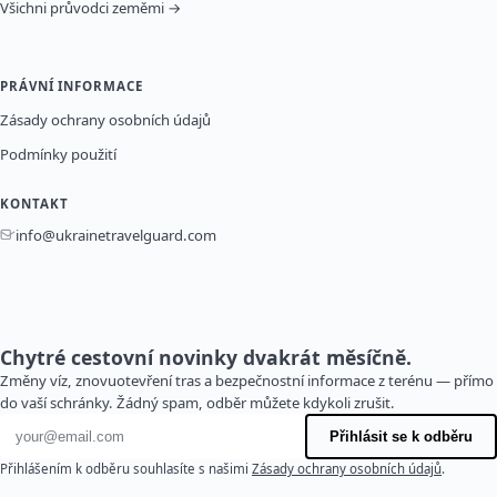
Všichni průvodci zeměmi →
PRÁVNÍ INFORMACE
Zásady ochrany osobních údajů
Podmínky použití
KONTAKT
info@ukrainetravelguard.com
Chytré cestovní novinky dvakrát měsíčně.
Změny víz, znovuotevření tras a bezpečnostní informace z terénu — přímo
do vaší schránky. Žádný spam, odběr můžete kdykoli zrušit.
E-mailová adresa
Přihlásit se k odběru
Přihlášením k odběru souhlasíte s našimi
Zásady ochrany osobních údajů
.