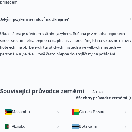
příjezdem.
+
Jakým jazykem se mluví na Ukrajině?
Ukrajinština je úředním státním jazykem. Ruština je v mnoha regionech
široce srozumitelná, zejména na jihu a východě. Angličtina se běžně mluví v
hotelech, na oblíbených turistických místech a ve velkých městech —
personál v Kyjevě a Lvově často přepne do angličtiny na požádání.
Související průvodce zeměmi
— Afrika
Všechny průvodce zeměmi
Mosambik
Guinea-Bissau
Alžírsko
Botswana