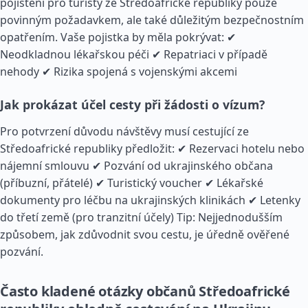
pojištění pro turisty ze Středoafrické republiky pouze
povinným požadavkem, ale také důležitým bezpečnostním
opatřením. Vaše pojistka by měla pokrývat: ✔
Neodkladnou lékařskou péči ✔ Repatriaci v případě
nehody ✔ Rizika spojená s vojenskými akcemi
Jak prokázat účel cesty při žádosti o vízum?
Pro potvrzení důvodu návštěvy musí cestující ze
Středoafrické republiky předložit: ✔ Rezervaci hotelu nebo
nájemní smlouvu ✔ Pozvání od ukrajinského občana
(příbuzní, přátelé) ✔ Turistický voucher ✔ Lékařské
dokumenty pro léčbu na ukrajinských klinikách ✔ Letenky
do třetí země (pro tranzitní účely) Tip: Nejjednodušším
způsobem, jak zdůvodnit svou cestu, je úředně ověřené
pozvání.
Často kladené otázky občanů Středoafrické