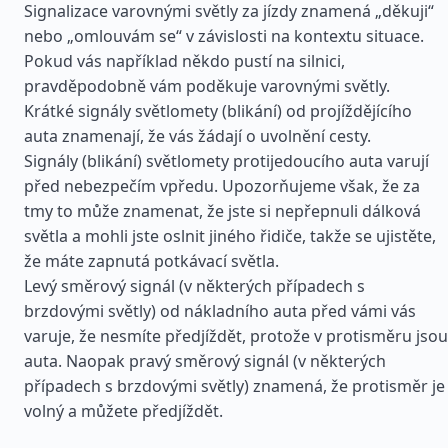
Signalizace varovnými světly za jízdy znamená „děkuji“
nebo „omlouvám se“ v závislosti na kontextu situace.
Pokud vás například někdo pustí na silnici,
pravděpodobně vám poděkuje varovnými světly.
Krátké signály světlomety (blikání) od projíždějícího
auta znamenají, že vás žádají o uvolnění cesty.
Signály (blikání) světlomety protijedoucího auta varují
před nebezpečím vpředu. Upozorňujeme však, že za
tmy to může znamenat, že jste si nepřepnuli dálková
světla a mohli jste oslnit jiného řidiče, takže se ujistěte,
že máte zapnutá potkávací světla.
Levý směrový signál (v některých případech s
brzdovými světly) od nákladního auta před vámi vás
varuje, že nesmíte předjíždět, protože v protisměru jsou
auta. Naopak pravý směrový signál (v některých
případech s brzdovými světly) znamená, že protisměr je
volný a můžete předjíždět.