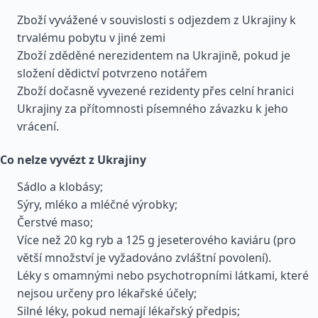
Zboží vyvážené v souvislosti s odjezdem z Ukrajiny k
trvalému pobytu v jiné zemi
Zboží zděděné nerezidentem na Ukrajině, pokud je
složení dědictví potvrzeno notářem
Zboží dočasně vyvezené rezidenty přes celní hranici
Ukrajiny za přítomnosti písemného závazku k jeho
vrácení.
Co nelze vyvézt z Ukrajiny
Sádlo a klobásy;
Sýry, mléko a mléčné výrobky;
Čerstvé maso;
Více než 20 kg ryb a 125 g jeseterového kaviáru (pro
větší množství je vyžadováno zvláštní povolení).
Léky s omamnými nebo psychotropními látkami, které
nejsou určeny pro lékařské účely;
Silné léky, pokud nemají lékařský předpis;