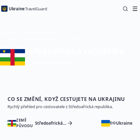
Ukraine
TravelGuard
Domů
Průvodci zeměmi
Cesta na Ukrajinu z Středoafrická republika — Cestovní průvodce
Středoafrická republika
Vízum vyžadováno
CO SE ZMĚNÍ, KDYŽ CESTUJETE NA UKRAJINU
Rychlý přehled pro cestovatele z Středoafrická republika.
ZEMĚ
Středoafrická republika
Ukraine
DO
PŮVODU