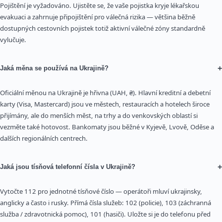
Pojištění je vyžadováno. Ujistěte se, že vaše pojistka kryje lékařskou
evakuaci a zahrnuje připojištění pro válečná rizika — většina běžně
dostupných cestovních pojistek totiž aktivní válečné zóny standardně
vylučuje.
+
Jaká měna se používá na Ukrajině?
Oficiální měnou na Ukrajině je hřivna (UAH, ₴). Hlavní kreditní a debetní
karty (Visa, Mastercard) jsou ve městech, restauracích a hotelech široce
přijímány, ale do menších měst, na trhy a do venkovských oblastí si
vezměte také hotovost. Bankomaty jsou běžné v Kyjevě, Lvově, Oděse a
dalších regionálních centrech.
+
Jaká jsou tísňová telefonní čísla v Ukrajině?
Vytočte 112 pro jednotné tísňové číslo — operátoři mluví ukrajinsky,
anglicky a často i rusky. Přímá čísla služeb: 102 (policie), 103 (záchranná
služba / zdravotnická pomoc), 101 (hasiči). Uložte si je do telefonu před