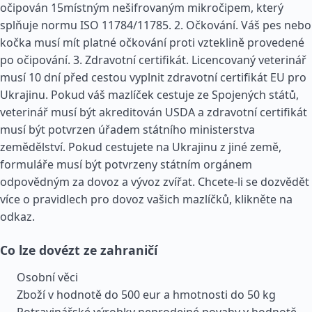
očipován 15místným nešifrovaným mikročipem, který
splňuje normu ISO 11784/11785. 2. Očkování. Váš pes nebo
kočka musí mít platné očkování proti vzteklině provedené
po očipování. 3. Zdravotní certifikát. Licencovaný veterinář
musí 10 dní před cestou vyplnit zdravotní certifikát EU pro
Ukrajinu. Pokud váš mazlíček cestuje ze Spojených států,
veterinář musí být akreditován USDA a zdravotní certifikát
musí být potvrzen úřadem státního ministerstva
zemědělství. Pokud cestujete na Ukrajinu z jiné země,
formuláře musí být potvrzeny státním orgánem
odpovědným za dovoz a vývoz zvířat. Chcete-li se dozvědět
více o pravidlech pro dovoz vašich mazlíčků, klikněte na
odkaz.
Co lze dovézt ze zahraničí
Osobní věci
Zboží v hodnotě do 500 eur a hmotnosti do 50 kg