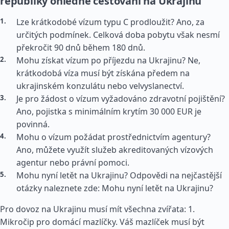
republiky ohledně cestování na Ukrajinu
Lze krátkodobé vízum typu C prodloužit? Ano, za
určitých podmínek. Celková doba pobytu však nesmí
překročit 90 dnů během 180 dnů.
Mohu získat vízum po příjezdu na Ukrajinu? Ne,
krátkodobá víza musí být získána předem na
ukrajinském konzulátu nebo velvyslanectví.
Je pro žádost o vízum vyžadováno zdravotní pojištění?
Ano, pojistka s minimálním krytím 30 000 EUR je
povinná.
Mohu o vízum požádat prostřednictvím agentury?
Ano, můžete využít služeb akreditovaných vízových
agentur nebo právní pomoci.
Mohu nyní letět na Ukrajinu? Odpovědi na nejčastější
otázky naleznete zde: Mohu nyní letět na Ukrajinu?
Pro dovoz na Ukrajinu musí mít všechna zvířata: 1.
Mikročip pro domácí mazlíčky. Váš mazlíček musí být