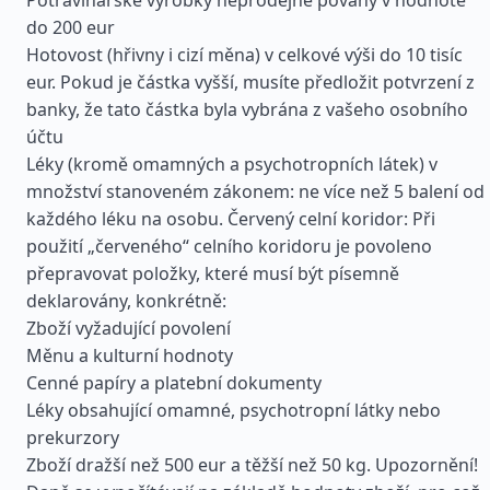
Potravinářské výrobky neprodejné povahy v hodnotě
do 200 eur
Hotovost (hřivny i cizí měna) v celkové výši do 10 tisíc
eur. Pokud je částka vyšší, musíte předložit potvrzení z
banky, že tato částka byla vybrána z vašeho osobního
účtu
Léky (kromě omamných a psychotropních látek) v
množství stanoveném zákonem: ne více než 5 balení od
každého léku na osobu. Červený celní koridor: Při
použití „červeného“ celního koridoru je povoleno
přepravovat položky, které musí být písemně
deklarovány, konkrétně:
Zboží vyžadující povolení
Měnu a kulturní hodnoty
Cenné papíry a platební dokumenty
Léky obsahující omamné, psychotropní látky nebo
prekurzory
Zboží dražší než 500 eur a těžší než 50 kg. Upozornění!