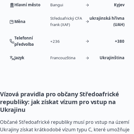
Hlavní město
Bangui
Kyjev
Středoafrický CFA
ukrajinská hřivna
Měna
frank (XAF)
(UAH)
Telefonní
+236
+380
předvolba
Jazyk
Francouzština
Ukrajinština
Vízová pravidla pro občany Středoafrické
republiky: jak získat vízum pro vstup na
Ukrajinu
Občané Středoafrické republiky musí pro vstup na území
Ukrajiny získat krátkodobé vízum typu C, které umožňuje