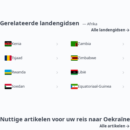
Gerelateerde landengidsen
— Afrika
Alle landengidsen
Kenia
Zambia
Tsjaad
Zimbabwe
Rwanda
Libië
Soedan
Equatoriaal-Guinea
Nuttige artikelen voor uw reis naar Oekraïne
Alle artikelen