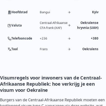
Hoofdstad
Bangui
Kyiv
Centraal-Afrikaanse
Oekraïense
Valuta
CFA-frank (XAF)
hryvnia (UAH)
Telefooncode
+236
+380
Taal
Frans
Oekraïens
Visumregels voor inwoners van de Centraal-
Afrikaanse Republiek: hoe verkrijg je een
visum voor Oekraïne
Burgers van de Centraal-Afrikaanse Republiek moeten een
kortlopend visum type C aanvragen via deze website, wat