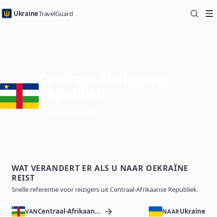
Ukraine
TravelGuard
Home
Landengidsen
Reizen naar Oekraïne vanuit Centraal-Afrikaanse Republiek — Reisgids
Centraal-Afrikaanse
Republiek
Visum vereist
WAT VERANDERT ER ALS U NAAR OEKRAÏNE
REIST
Snelle referentie voor reizigers uit Centraal-Afrikaanse Republiek.
Centraal-Afrikaanse Republiek
Ukraine
VAN
NAAR