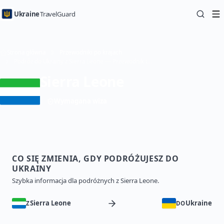
Ukraine
TravelGuard
Strona główna
Przewodniki po krajach
Podróż do Ukrainy z Sierra Leone — Przewodnik turystyczny
Sierra Leone
Wymagana wiza
CO SIĘ ZMIENIA, GDY PODRÓŻUJESZ DO
UKRAINY
Szybka informacja dla podróżnych z Sierra Leone.
Sierra Leone
Ukraine
Z
DO