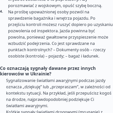
porozmawiać z wojskowym, opuść szybę boczną.
Na prośbę upoważnionej osoby pozwól na
sprawdzenie bagażnika i wnętrza pojazdu. Po
przejściu kontroli możesz ruszyć dopiero po uzyskaniu
pozwolenia od inspektora. Jazda powinna być
powolna, ponieważ gwałtowne przyspieszenie może
wzbudzić podejrzenia. Co jest sprawdzane na
punktach kontrolnych? – Dokumenty osób – rzeczy
osobiste (kontrola) – pojazdy; – bagaż i ładunek.
Co oznaczają sygnały dawane przez innych
kierowców w Ukrainie?
Sygnalizowanie światłami awaryjnymi podczas jazdy
oznacza „dziękuję” lub „przepraszam”, w zależności od
kontekstu sytuacji. Na przykład, jeśli przepuścisz kogoś
na drodze, najprawdopodobniej podziękuje Ci
światłami awaryjnymi.
Krótkie sygnały światłami drogowymi (mruganie) z