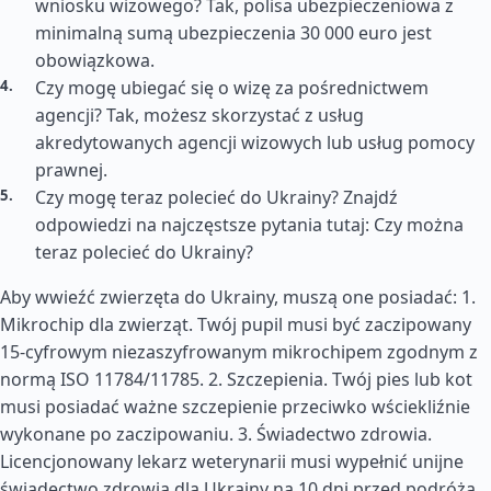
wniosku wizowego? Tak, polisa ubezpieczeniowa z
minimalną sumą ubezpieczenia 30 000 euro jest
obowiązkowa.
Czy mogę ubiegać się o wizę za pośrednictwem
agencji? Tak, możesz skorzystać z usług
akredytowanych agencji wizowych lub usług pomocy
prawnej.
Czy mogę teraz polecieć do Ukrainy? Znajdź
odpowiedzi na najczęstsze pytania tutaj: Czy można
teraz polecieć do Ukrainy?
Aby wwieźć zwierzęta do Ukrainy, muszą one posiadać: 1.
Mikrochip dla zwierząt. Twój pupil musi być zaczipowany
15-cyfrowym niezaszyfrowanym mikrochipem zgodnym z
normą ISO 11784/11785. 2. Szczepienia. Twój pies lub kot
musi posiadać ważne szczepienie przeciwko wściekliźnie
wykonane po zaczipowaniu. 3. Świadectwo zdrowia.
Licencjonowany lekarz weterynarii musi wypełnić unijne
świadectwo zdrowia dla Ukrainy na 10 dni przed podróżą.