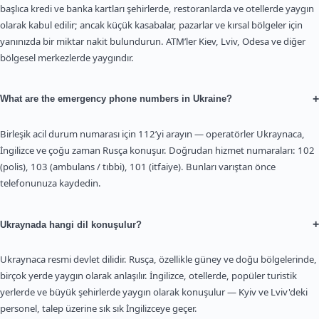
başlıca kredi ve banka kartları şehirlerde, restoranlarda ve otellerde yaygın
olarak kabul edilir; ancak küçük kasabalar, pazarlar ve kırsal bölgeler için
yanınızda bir miktar nakit bulundurun. ATM’ler Kiev, Lviv, Odesa ve diğer
bölgesel merkezlerde yaygındır.
+
What are the emergency phone numbers in Ukraine?
Birleşik acil durum numarası için 112’yi arayın — operatörler Ukraynaca,
İngilizce ve çoğu zaman Rusça konuşur. Doğrudan hizmet numaraları: 102
(polis), 103 (ambulans / tıbbi), 101 (itfaiye). Bunları varıştan önce
telefonunuza kaydedin.
+
Ukraynada hangi dil konuşulur?
Ukraynaca resmi devlet dilidir. Rusça, özellikle güney ve doğu bölgelerinde,
birçok yerde yaygın olarak anlaşılır. İngilizce, otellerde, popüler turistik
yerlerde ve büyük şehirlerde yaygın olarak konuşulur — Kyiv ve Lviv'deki
personel, talep üzerine sık sık İngilizceye geçer.