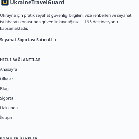
Ukraine
TravelGuard
Ukrayna için pratik seyahat güvenliği bilgileri, vize rehberleri ve seyahat
istihbaratı konusunda güvenilir kaynağınız — 195 destinasyonu
kapsamaktadır.
Seyahat Sigortası Satın Al →
HIZLI BAĞLANTILAR
Anasayfa
Ülkeler
Blog
Sigorta
Hakkında
İletişim
POPÜLER ÜLKELER