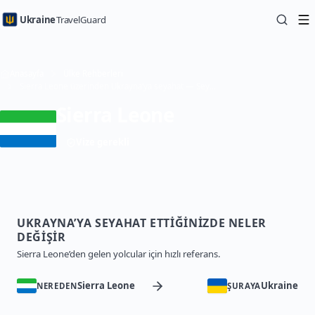
Ukraine
TravelGuard
Anasayfa
Ülke Rehberleri
Sierra Leone üzerinden Ukrayna’ya seyahat — Seyahat Rehberi
Sierra Leone
Vize gerekli
UKRAYNA’YA SEYAHAT ETTIĞINIZDE NELER
DEĞIŞIR
Sierra Leone’den gelen yolcular için hızlı referans.
Sierra Leone
Ukraine
NEREDEN
ŞURAYA