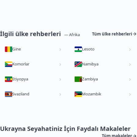
İlgili ülke rehberleri
Tüm ülke rehberleri
— Afrika
Gine
Lesoto
Komorlar
Namibya
Etiyopya
Zambiya
Svaziland
Mozambik
Ukrayna Seyahatiniz İçin Faydalı Makaleler
Tüm makaleler