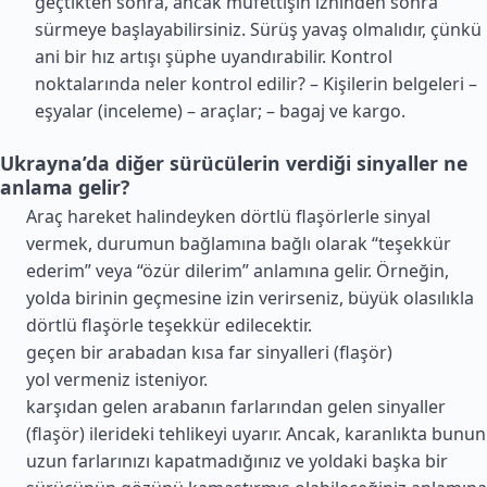
geçtikten sonra, ancak müfettişin izninden sonra
sürmeye başlayabilirsiniz. Sürüş yavaş olmalıdır, çünkü
ani bir hız artışı şüphe uyandırabilir. Kontrol
noktalarında neler kontrol edilir? – Kişilerin belgeleri –
eşyalar (inceleme) – araçlar; – bagaj ve kargo.
Ukrayna’da diğer sürücülerin verdiği sinyaller ne
anlama gelir?
Araç hareket halindeyken dörtlü flaşörlerle sinyal
vermek, durumun bağlamına bağlı olarak “teşekkür
ederim” veya “özür dilerim” anlamına gelir. Örneğin,
yolda birinin geçmesine izin verirseniz, büyük olasılıkla
dörtlü flaşörle teşekkür edilecektir.
geçen bir arabadan kısa far sinyalleri (flaşör)
yol vermeniz isteniyor.
karşıdan gelen arabanın farlarından gelen sinyaller
(flaşör) ilerideki tehlikeyi uyarır. Ancak, karanlıkta bunun
uzun farlarınızı kapatmadığınız ve yoldaki başka bir