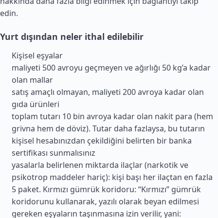
hakkında daha fazla bilgi edinmek için bağlantıyı takip
edin.
Yurt dışından neler ithal edilebilir
Kişisel eşyalar
maliyeti 500 avroyu geçmeyen ve ağırlığı 50 kg’a kadar
olan mallar
satış amaçlı olmayan, maliyeti 200 avroya kadar olan
gıda ürünleri
toplam tutarı 10 bin avroya kadar olan nakit para (hem
grivna hem de döviz). Tutar daha fazlaysa, bu tutarın
kişisel hesabınızdan çekildiğini belirten bir banka
sertifikası sunmalısınız
yasalarla belirlenen miktarda ilaçlar (narkotik ve
psikotrop maddeler hariç): kişi başı her ilaçtan en fazla
5 paket. Kırmızı gümrük koridoru: “Kırmızı” gümrük
koridorunu kullanarak, yazılı olarak beyan edilmesi
gereken eşyaların taşınmasına izin verilir, yani: