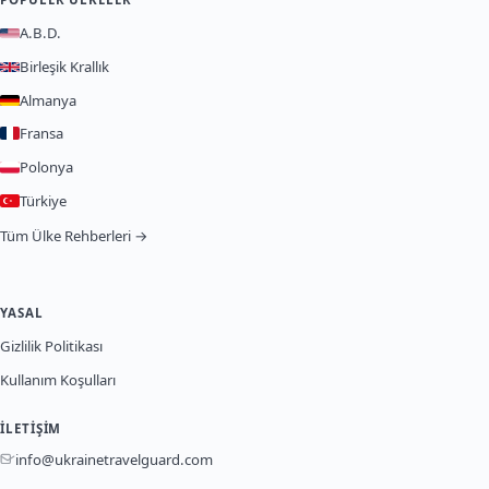
A.B.D.
Birleşik Krallık
Almanya
Fransa
Polonya
Türkiye
Tüm Ülke Rehberleri →
YASAL
Gizlilik Politikası
Kullanım Koşulları
İLETIŞIM
info@ukrainetravelguard.com