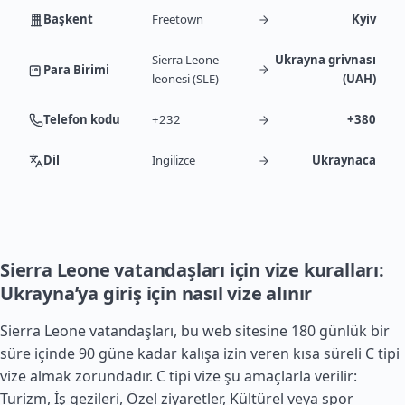
Başkent
Freetown
Kyiv
Sierra Leone
Ukrayna grivnası
Para Birimi
leonesi (SLE)
(UAH)
Telefon kodu
+232
+380
Dil
İngilizce
Ukraynaca
Sierra Leone vatandaşları için vize kuralları:
Ukrayna’ya giriş için nasıl vize alınır
Sierra Leone vatandaşları, bu web sitesine 180 günlük bir
süre içinde 90 güne kadar kalışa izin veren kısa süreli C tipi
vize almak zorundadır. C tipi vize şu amaçlarla verilir:
Turizm, İş gezileri, Özel ziyaretler, Kültürel veya spor