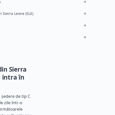
n
n Sierra Leone (SLE)
din Sierra
 intra în
ă ședere de tip C
e zile într-o
 următoarele