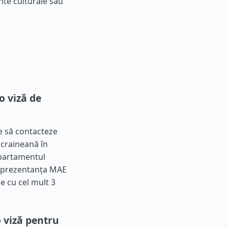
ente culturale sau
o viză de
ie să contacteze
ucraineană în
epartamentul
 Reprezentanța MAE
 cu cel mult 3
 viză pentru