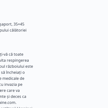
așaport, 35×45
ului călătoriei
ți-vă că toate
vita respingerea
mpul războiului este
 să încheiați o
le medicale de
 cu invazia pe
dere care va
nte și deces ca
aine.com.