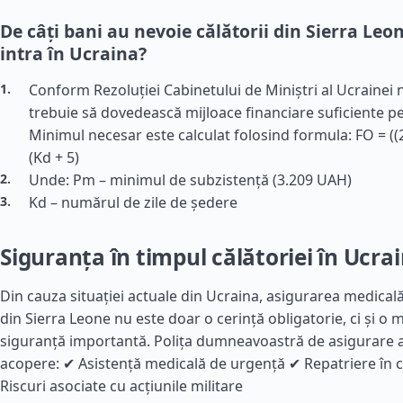
De câți bani au nevoie călătorii din Sierra Leo
intra în Ucraina?
Conform Rezoluției Cabinetului de Miniștri al Ucrainei nr
trebuie să dovedească mijloace financiare suficiente pe
Minimul necesar este calculat folosind formula: FO = ((
(Kd + 5)
Unde: Pm – minimul de subzistență (3.209 UAH)
Kd – numărul de zile de ședere
Siguranța în timpul călătoriei în Ucra
Din cauza situației actuale din Ucraina, asigurarea medicală
din Sierra Leone nu este doar o cerință obligatorie, ci și o
siguranță importantă. Polița dumneavoastră de asigurare a
acopere: ✔ Asistență medicală de urgență ✔ Repatriere în 
Riscuri asociate cu acțiunile militare