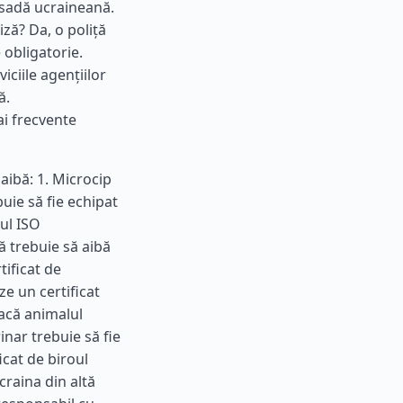
asadă ucraineană.
ză? Da, o poliță
obligatorie.
viciile agențiilor
ă.
ai frecvente
aibă: 1. Microcip
ie să fie echipat
ul ISO
ă trebuie să aibă
tificat de
e un certificat
Dacă animalul
nar trebuie să fie
icat de biroul
craina din altă