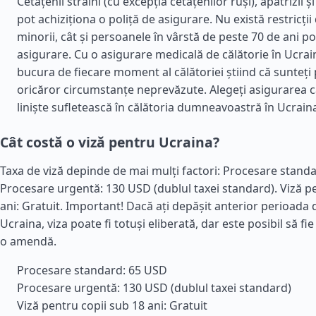
Cetățenii străini (cu excepția cetățenilor ruși), apatrizii ș
pot achiziționa o poliță de asigurare. Nu există restricții 
minorii, cât și persoanele în vârstă de peste 70 de ani po
asigurare. Cu o asigurare medicală de călătorie în Ucrain
bucura de fiecare moment al călătoriei știind că sunteți 
oricăror circumstanțe neprevăzute. Alegeți asigurarea ca
liniște sufletească în călătoria dumneavoastră în Ucrain
Cât costă o viză pentru Ucraina?
Taxa de viză depinde de mai mulți factori: Procesare stand
Procesare urgentă: 130 USD (dublul taxei standard). Viză p
ani: Gratuit. Important! Dacă ați depășit anterior perioada 
Ucraina, viza poate fi totuși eliberată, dar este posibil să fie
o amendă.
Procesare standard: 65 USD
Procesare urgentă: 130 USD (dublul taxei standard)
Viză pentru copii sub 18 ani: Gratuit