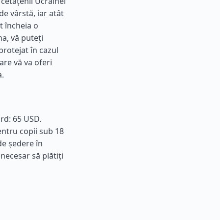
i cetățenii Ucrainei
de vârstă, iar atât
t încheia o
a, vă puteți
protejat în cazul
re vă va oferi
a.
ard: 65 USD.
entru copii sub 18
de ședere în
 necesar să plătiți