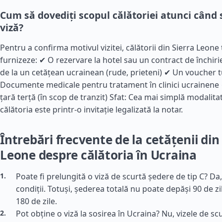
Cum să dovediți scopul călătoriei atunci când s
viză?
Pentru a confirma motivul vizitei, călătorii din Sierra Leone
furnizeze: ✔ O rezervare la hotel sau un contract de închiri
de la un cetățean ucrainean (rude, prieteni) ✔ Un voucher t
Documente medicale pentru tratament în clinici ucrainene ✔
țară terță (în scop de tranzit) Sfat: Cea mai simplă modalitat
călătoria este printr-o invitație legalizată la notar.
Întrebări frecvente de la cetățenii din
Leone despre călătoria în Ucraina
Poate fi prelungită o viză de scurtă ședere de tip C? Da
condiții. Totuși, șederea totală nu poate depăși 90 de zil
180 de zile.
Pot obține o viză la sosirea în Ucraina? Nu, vizele de s