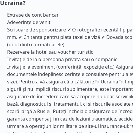
Ucraina?
Extrase de cont bancar
Adeverințe de venit
Scrisoare de sponsorizare ✔ O fotografie recentă tip p
mm. ✔ Chitanța pentru plata taxei de viză ✔ Dovada scop
(unul dintre următoarele):
Rezervare la hotel sau voucher turistic
Invitație de la o persoană privată sau o companie
Invitație la eveniment (conferință, expoziție etc.) Asigura
documentele îndeplinesc cerințele consulare pentru a e
vizei. Pentru a vă asigura că o călătorie în Ucraina în ti
sigură și nu implică riscuri suplimentare, este important
asigurare de încredere care să acopere nu doar servicii
bază, diagnosticul și tratamentul, ci și riscurile asociate
scară largă a Rusiei. Puteți încheia o asigurare de încre
garanta compensații în caz de leziuni traumatice, accide
urmare a operațiunilor militare pe site-ul insurance-ukr