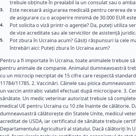
trebuie obținute în prealabil la un consulat sau o amb
Este necesară asigurarea medicală pentru cererea de vi
de asigurare cu o acoperire minimă de 30.000 EUR este 
Pot solicita o viză printr-o agenție? Da, puteți utiliza ser
de vize acreditate sau ale serviciilor de asistență juridic
Pot zbura în Ucraina acum? Găsiți răspunsuri la cele m
întrebări aici: Puteți zbura în Ucraina acum?
Pentru a fi importate în Ucraina, toate animalele trebuie să 
pentru animale de companie. Animalul dumneavoastră trebu
cu un microcip necriptat de 15 cifre care respectă standard
11784/11785. 2. Vaccinări. Câinele sau pisica dumneavoastr
un vaccin antirabic valabil efectuat după microcipare. 3. Cer
sănătate. Un medic veterinar autorizat trebuie să completez
medical UE pentru Ucraina cu 10 zile înainte de călătorie. 
dumneavoastră călătorește din Statele Unite, medicul veteri
acreditat de USDA, iar certificatul de sănătate trebuie certif
Departamentului Agriculturii al statului. Dacă călătoriți în U