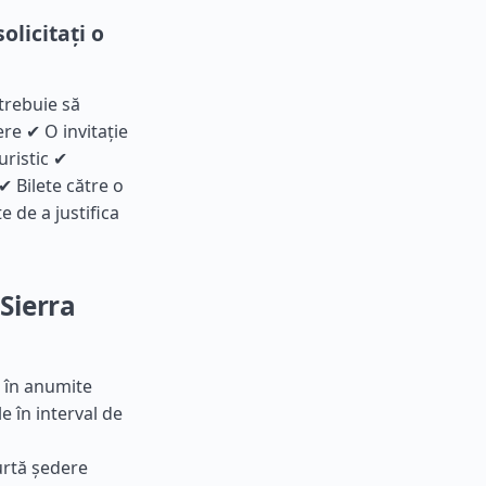
olicitați o
 trebuie să
ere ✔ O invitație
uristic ✔
 Bilete către o
e de a justifica
 Sierra
, în anumite
e în interval de
curtă ședere