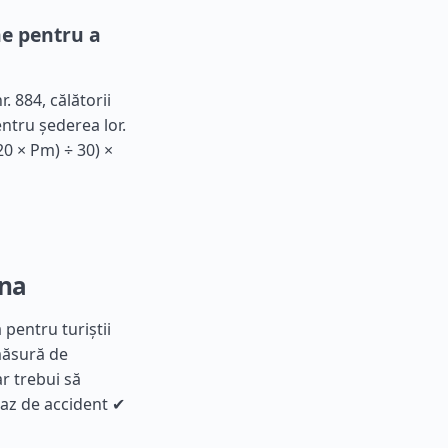
ne pentru a
. 884, călătorii
ntru șederea lor.
20 × Pm) ÷ 30) ×
ina
 pentru turiștii
 măsură de
r trebui să
caz de accident ✔