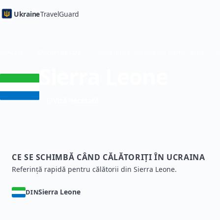
Ukraine
TravelGuard
Acasă
Ghiduri de țară
Sierra Leone
Viză necesară
CE SE SCHIMBĂ CÂND CĂLĂTORIȚI ÎN UCRAINA
Referință rapidă pentru călătorii din Sierra Leone.
Sierra Leone
DIN