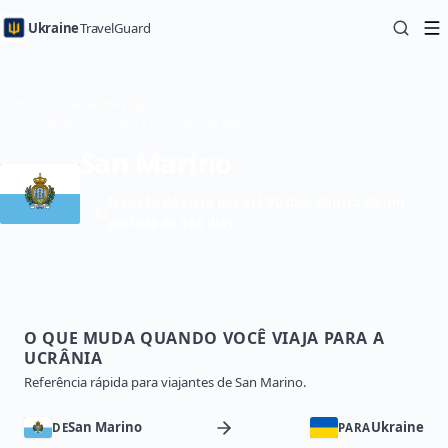
Ukraine
TravelGuard
Início
Guias de País
Viajar para a Ucrânia a partir de San Marino — Guia de Viagem
San Marino
Isenção de visto por até 90 dias dentro de um
período de 180 dias
O QUE MUDA QUANDO VOCÊ VIAJA PARA A
UCRÂNIA
Referência rápida para viajantes de San Marino.
San Marino
Ukraine
DE
PARA