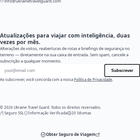
info@ukrainetravelguard.com
Atualizações para viajar com inteligência, duas
vezes por mês.
Alterações de vistos, reaberturas de rotas e briefings de segurança no
terreno — diretamente na sua caixa de entrada. Sem spam, cancele a
subscrição a qualquer momento.
Endereço de e-mail
Subscrever
Ao subscrever, você concorda com a nossa
Política de Privacidade
.
© 2026 Ukraine Travel Guard. Todos os direitos reservados.
Seguro SSL
Informação Verificada
20 Idiomas
Obter Seguro de Viagem